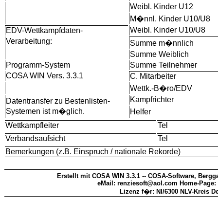
Weibl. Kinder U12
M�nnl. Kinder U10/U8
Weibl. Kinder U10/U8
EDV-Wettkampfdaten-
Verarbeitung:
Summe m�nnlich
Summe Weiblich
Programm-System
Summe Teilnehmer
COSA WIN Vers. 3.3.1
C. Mitarbeiter
Wettk.-B�ro/EDV
Kampfrichter
Datentransfer zu Bestenlisten-
Systemen ist m�glich.
Helfer
Wettkampfleiter
Tel
Verbandsaufsicht
Tel
Bemerkungen (z.B. Einspruch / nationale Rekorde)
Erstellt mit COSA WIN 3.3.1 -- COSA-Software, Bergga
eMail: renziesoft@aol.com Home-Page:
Lizenz f�r: NI/6300 NLV-Kreis D