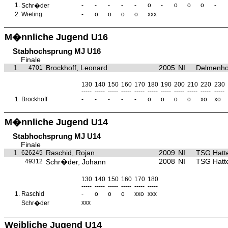
1.
-
-
-
-
-
o
-
o
o
o
-
Schr�der
2.
Wieting
-
o
o
o
o
xxx
M�nnliche Jugend U16
Stabhochsprung MJ U16
Finale
1.
Brockhoff, Leonard
2005
NI
Delmenho
4701
130
140
150
160
170
180
190
200
210
220
230
-----
-----
-----
-----
-----
-----
-----
-----
-----
-----
-----
1.
Brockhoff
-
-
-
-
-
o
o
o
o
xo
xo
M�nnliche Jugend U14
Stabhochsprung MJ U14
Finale
1.
Raschid, Rojan
2009
NI
TSG Hatt
626245
2008
NI
TSG Hatt
49312
Schr�der, Johann
130
140
150
160
170
180
-----
-----
-----
-----
-----
-----
1.
Raschid
-
o
o
o
xxo
xxx
xxx
Schr�der
Weibliche Jugend U14