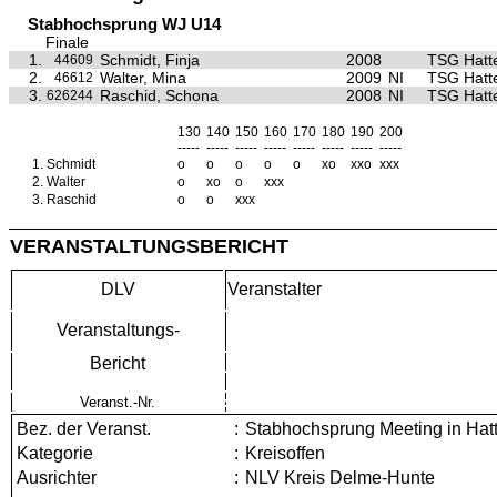
Stabhochsprung WJ U14
Finale
1.
Schmidt, Finja
2008
TSG Hatt
44609
2.
Walter, Mina
2009
NI
TSG Hatt
46612
3.
Raschid, Schona
2008
NI
TSG Hatt
626244
130
140
150
160
170
180
190
200
-----
-----
-----
-----
-----
-----
-----
-----
1.
Schmidt
o
o
o
o
o
xo
xxo
xxx
2.
Walter
o
xo
o
xxx
3.
Raschid
o
o
xxx
VERANSTALTUNGSBERICHT
DLV
Veranstalter
Veranstaltungs-
Bericht
Veranst.-Nr.
Bez. der Veranst.
:
Stabhochsprung Meeting in Hat
Kategorie
:
Kreisoffen
Ausrichter
:
NLV Kreis Delme-Hunte