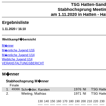
TSG Hatten-Sand
Stabhochsprung Meetin
am 1.11.2020 in Hatten - Ha
Ergebnisliste
1.11.2020 / 16:10
Wettkampf�bersicht
M�nner
M�nnliche Jugend U16
M�nnliche Jugend U14
Weibliche Jugend U14
VERANSTALTUNGSBERICHT
M�nner
Stabhochsprung M�nner
Finale
1.
1976
NI
TSG Hatt
49366
Schr�der, Karsten
2.
Wieting, Mathias
1971
NI
TSG Hatt
130
140
150
160
170
180
190
200
210
220
230
-----
-----
-----
-----
-----
-----
-----
-----
-----
-----
-----