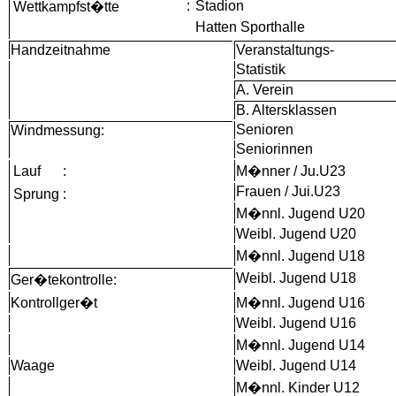
:
Stadion
Wettkampfst�tte
Hatten Sporthalle
Handzeitnahme
Veranstaltungs-
Statistik
A. Verein
B. Altersklassen
Senioren
Windmessung:
Seniorinnen
Lauf
:
M�nner / Ju.U23
Frauen / Jui.U23
Sprung
:
M�nnl. Jugend U20
Weibl. Jugend U20
M�nnl. Jugend U18
Weibl. Jugend U18
Ger�tekontrolle:
Kontrollger�t
M�nnl. Jugend U16
Weibl. Jugend U16
M�nnl. Jugend U14
Waage
Weibl. Jugend U14
M�nnl. Kinder U12