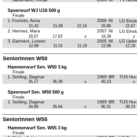
Speerwurf WJ U16 500 g
Finale
1.
Frericks, Anna
2006
NI
LG Emst
21,42
21,08
22,16
20,86
22,67
2.
Hermes, Mara
2007
NI
LG Emst
18,57
17,63
x
16,39
x
3.
Garmers, Loreen
2005
NI
LG Uple
12,98
11,01
11,18
12,96
12,19
Seniorinnen W50
Hammerwurf Sen. W50 3 kg
Finale
1.
Suhling, Dagmar
1969
BR
TUS Huc
35,17
36,39
x
40,14
x
Speerwurf Sen. W50 500 g
Finale
1.
Suhling, Dagmar
1969
BR
TUS Huc
34,89
35,64
x
36,31
38,23
Seniorinnen W55
Hammerwurf Sen. W55 3 kg
Finale