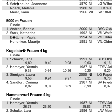
4.
1970
NI
LG Wilh
Sch�ndube, Jeannette
Noack, Melanie
1980
NI
LG Kreis
Meier, Karin
1966
WE
SV 1860
5000 m Frauen
Finale
1.
Andres, Bonnie
2000
NI
DSC Old
2.
Stark, Katharina
1992
NI
VfL Wolf
1994
NI
VfL Olde
B�ttcher, Paula
Hendrikse, Maartje
1991
NI
VfL Olde
Kugelsto� Frauen 4 kg
Finale
1.
Schmidt, Jana
1991
NI
BTB Old
9,80
9,49
9,98
9,63
9,16
2.
Homeyer, Yasmin
1987
NI
FTSV Ja
9,35
9,64
10,26
9,20
9,29
3.
Sinnigen, Laura
2000
NI
LG Papen
9,56
9,94
9,97
9,21
9,76
4.
Sandfort, Corinna
1987
NI
SV Fried
8,92
9,07
8,89
8,99
8,37
Hammerwurf Frauen 4 kg
Finale
1.
Homeyer, Yasmin
1987
NI
FTSV Ja
26,73
25,20
x
25,83
27,71
2.
Schulte, Lara
1996
NI
LAV Mep