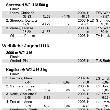
Speerwurf WJ U18 500 g
Finale
1.
Lahrs, Christina
2004
NI
TSV Weh
38,23
41,32
44,75
46,04
47,57
2.
Stoppels, Danara
2003
NED
Groning
42,97
43,79
x
45,01
40,34
3.
Weber, Larissa
2003
NI
TSV Weh
28,29
31,67
x
x
30,44
Wilberts, Femke
2003
NI
TV Nord
Weibliche Jugend U16
3000 m WJ U16
Finale
1.
Wrobel, Pia
2005
NI
TuS Both
Kugelsto� WJ U16 3 kg
Finale
1.
Hermes, Mara
2007
NI
LG Emst
7,44
x
6,69
7,38
6,89
2.
Garmers, Loreen
2005
NI
LG Uple
6,79
7,37
6,85
6,83
6,88
3.
Nolte, Charlotte S.
2005
NI
LG Kreis
5,46
6,13
x
x
6,22
4.
Frericks, Anna
2006
NI
LG Emst
5,89
5,55
5,86
4,45
5,98
Sandmann, Ronja
2006
NI
TV Nord