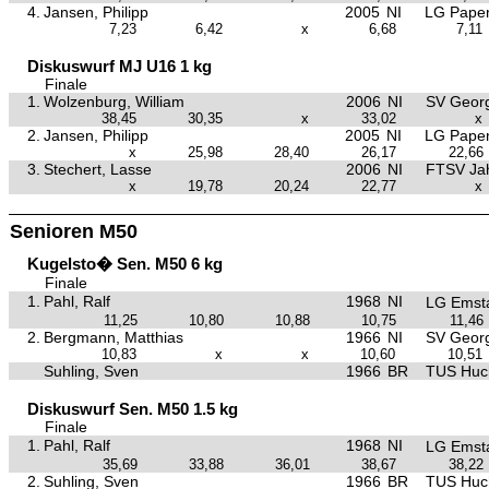
4.
Jansen, Philipp
2005
NI
LG Papen
7,23
6,42
x
6,68
7,11
Diskuswurf MJ U16 1 kg
Finale
1.
Wolzenburg, William
2006
NI
SV Georg
38,45
30,35
x
33,02
x
2.
Jansen, Philipp
2005
NI
LG Papen
x
25,98
28,40
26,17
22,66
3.
Stechert, Lasse
2006
NI
FTSV Ja
x
19,78
20,24
22,77
x
Senioren M50
Kugelsto� Sen. M50 6 kg
Finale
1.
Pahl, Ralf
1968
NI
LG Emst
11,25
10,80
10,88
10,75
11,46
2.
Bergmann, Matthias
1966
NI
SV Georg
10,83
x
x
10,60
10,51
Suhling, Sven
1966
BR
TUS Huc
Diskuswurf Sen. M50 1.5 kg
Finale
1.
Pahl, Ralf
1968
NI
LG Emst
35,69
33,88
36,01
38,67
38,22
2.
Suhling, Sven
1966
BR
TUS Huc