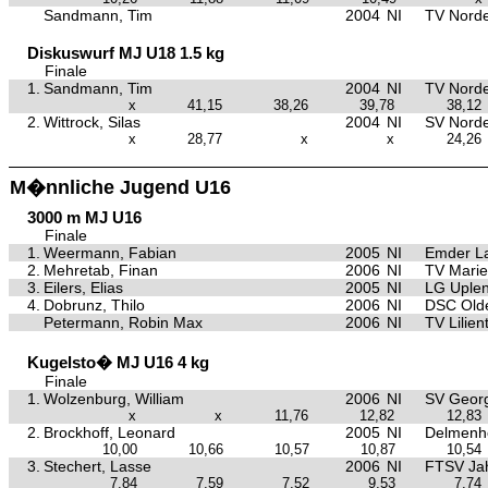
Sandmann, Tim
2004
NI
TV Nord
Diskuswurf MJ U18 1.5 kg
Finale
1.
Sandmann, Tim
2004
NI
TV Nord
x
41,15
38,26
39,78
38,12
2.
Wittrock, Silas
2004
NI
SV Nord
x
28,77
x
x
24,26
M�nnliche Jugend U16
3000 m MJ U16
Finale
1.
Weermann, Fabian
2005
NI
Emder La
2.
Mehretab, Finan
2006
NI
TV Marie
3.
Eilers, Elias
2005
NI
LG Uple
4.
Dobrunz, Thilo
2006
NI
DSC Old
Petermann, Robin Max
2006
NI
TV Lilien
Kugelsto� MJ U16 4 kg
Finale
1.
Wolzenburg, William
2006
NI
SV Georg
x
x
11,76
12,82
12,83
2.
Brockhoff, Leonard
2005
NI
Delmenho
10,00
10,66
10,57
10,87
10,54
3.
Stechert, Lasse
2006
NI
FTSV Ja
7,84
7,59
7,52
9,53
7,74