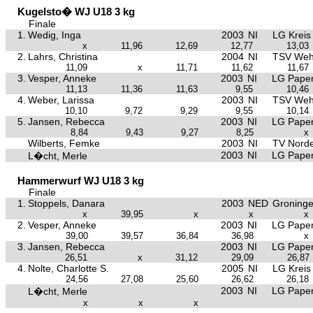
Kugelsto� WJ U18 3 kg
Finale
1.
Wedig, Inga
2003
NI
LG Kreis
x
11,96
12,69
12,77
13,03
2.
Lahrs, Christina
2004
NI
TSV Weh
11,09
x
11,71
11,62
11,67
3.
Vesper, Anneke
2003
NI
LG Papen
11,13
11,36
11,63
9,55
10,46
4.
Weber, Larissa
2003
NI
TSV Weh
10,10
9,72
9,29
9,55
10,14
5.
Jansen, Rebecca
2003
NI
LG Papen
8,84
9,43
9,27
8,25
x
Wilberts, Femke
2003
NI
TV Nord
2003
NI
LG Papen
L�cht, Merle
Hammerwurf WJ U18 3 kg
Finale
1.
Stoppels, Danara
2003
NED
Groning
x
39,95
x
x
x
2.
Vesper, Anneke
2003
NI
LG Papen
39,00
39,57
36,84
36,98
x
3.
Jansen, Rebecca
2003
NI
LG Papen
26,51
x
31,12
29,09
26,87
4.
Nolte, Charlotte S.
2005
NI
LG Kreis
24,56
27,08
25,60
26,62
26,18
2003
NI
LG Papen
L�cht, Merle
x
x
x