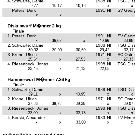
4.
Schwarte, Daniel
1988
NI
TSG Dis
9,77
10,17
10,18
x
x
Peters, Derk
1991
NI
SV Georg
x
x
-
-
-
Diskuswurf M�nner 2 kg
Finale
1.
Peters, Derk
1991
NI
SV Georg
x
36,62
x
40,66
38,88
2.
Schwarte, Daniel
1988
NI
TSG Dis
30,02
30,90
30,69
29,42
32,17
3.
Krone, Ulrich
1971
NI
SC Oster
25,54
x
27,53
x
27,33
4.
Riesenbeck, Jonas
1998
NI
TSG Dis
23,45
x
21,13
22,05
-
Hammerwurf M�nner 7.26 kg
Finale
1.
Schwarte, Daniel
1988
NI
TSG Dis
39,11
x
40,95
x
x
2.
Krone, Ulrich
1971
NI
SC Oster
37,86
39,78
39,39
x
39,07
3.
Riesenbeck, Jonas
1998
NI
TSG Dis
33,09
x
33,78
x
x
4.
Kerski, Alexander
1983
NI
TV Elmen
x
x
33,00
x
x