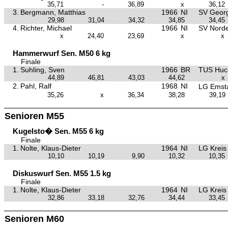
35,71
-
36,89
x
36,12
3.
Bergmann, Matthias
1966
NI
SV Georg
29,98
31,04
34,32
34,85
34,45
4.
Richter, Michael
1966
NI
SV Nord
x
24,40
23,69
x
x
Hammerwurf Sen. M50 6 kg
Finale
1.
Suhling, Sven
1966
BR
TUS Huc
44,89
46,81
43,03
44,62
x
2.
Pahl, Ralf
1968
NI
LG Emst
35,26
x
36,34
38,28
39,19
Senioren M55
Kugelsto� Sen. M55 6 kg
Finale
1.
Nolte, Klaus-Dieter
1964
NI
LG Kreis
10,10
10,19
9,90
10,32
10,35
Diskuswurf Sen. M55 1.5 kg
Finale
1.
Nolte, Klaus-Dieter
1964
NI
LG Kreis
32,86
33,18
32,76
34,44
33,45
Senioren M60