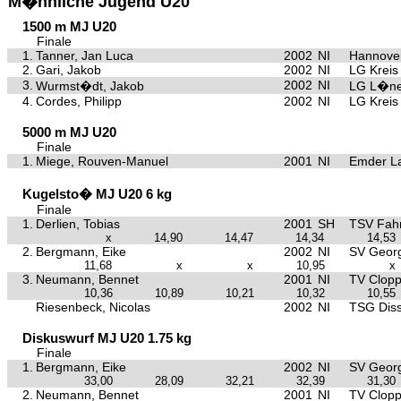
M�nnliche Jugend U20
1500 m MJ U20
Finale
1.
Tanner, Jan Luca
2002
NI
Hannove
2.
Gari, Jakob
2002
NI
LG Kreis
3.
2002
NI
Wurmst�dt, Jakob
LG L�ne
4.
Cordes, Philipp
2002
NI
LG Kreis
5000 m MJ U20
Finale
1.
Miege, Rouven-Manuel
2001
NI
Emder La
Kugelsto� MJ U20 6 kg
Finale
1.
Derlien, Tobias
2001
SH
TSV Fahr
x
14,90
14,47
14,34
14,53
2.
Bergmann, Eike
2002
NI
SV Georg
11,68
x
x
10,95
x
3.
Neumann, Bennet
2001
NI
TV Clop
10,36
10,89
10,21
10,32
10,55
Riesenbeck, Nicolas
2002
NI
TSG Dis
Diskuswurf MJ U20 1.75 kg
Finale
1.
Bergmann, Eike
2002
NI
SV Georg
33,00
28,09
32,21
32,39
31,30
2.
Neumann, Bennet
2001
NI
TV Clop