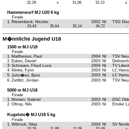
32,28
x
31,06
32,13
x
Hammerwurf MJ U20 6 kg
Finale
1.
Riesenbeck, Nicolas
2002
NI
TSG Dis
33,43
35,64
35,14
34,72
-
M�nnliche Jugend U18
1500 m MJ U18
Finale
1.
Matthesius, Paul
2004
NI
TSV Neu
2.
Eskes, Daniel
2003
NI
Delmenho
3.
Schnaars, Floyd Luca
2004
NI
TV Lilien
4.
Klinke, Fynn
2003
NI
LC Hansa
5.
2003
NI
LC Hansa
John�en, Bent
6.
Zettlitz, Jordan
2003
NI
TSV Neu
5000 m MJ U18
Finale
1.
Monien, Gabriel
2003
NI
DSC Old
2.
Oltrop, Nils
2003
NI
Emder La
Kugelsto� MJ U18 5 kg
Finale
1.
Wittrock, Silas
2004
NI
SV Nord
10,26
11,88
11,09
10,49
x