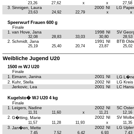
23,26
27,62
x
x
27,58
3.
Sinnigen, Laura
2000
NI
LG Papen
23,63
24,92
22,79
x
x
Speerwurf Frauen 600 g
Finale
1.
van Hove, Jana
1998
NI
SV Georg
32,08
28,83
33,03
30,80
28,53
2.
Schmidt, Jana
1991
NI
BTB Old
25,19
25,40
20,74
23,87
25,02
Weibliche Jugend U20
1500 m WJ U20
Finale
1.
Eimann, Janina
2001
NI
LG L�ne
2.
Kuhr, Stella
2002
NI
LG Kreis
Jerkovic, Lea
2001
NI
LC Hansa
Kugelsto� WJ U20 4 kg
Finale
1.
Leigers, Nadine
2002
NI
SC Oster
11,31
11,60
x
11,21
12,16
2.
2002
NI
SV Molb
G�tting, Marie
11,57
11,28
11,93
x
11,35
3.
2002
NI
LG Uple
Jan�en, Mette
7,45
7,52
6,42
6,93
7,43