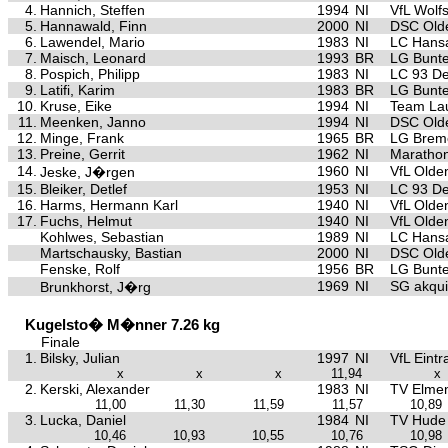
4.
Hannich, Steffen
1994
NI
VfL Wolf
5.
Hannawald, Finn
2000
NI
DSC Old
6.
Lawendel, Mario
1983
NI
LC Hansa
7.
Maisch, Leonard
1993
BR
LG Bunte
8.
Pospich, Philipp
1983
NI
LC 93 De
9.
Latifi, Karim
1983
BR
LG Bunte
10.
Kruse, Eike
1994
NI
Team Lau
11.
Meenken, Janno
1994
NI
DSC Old
12.
Minge, Frank
1965
BR
LG Brem
13.
Preine, Gerrit
1962
NI
Marathon
14.
1960
NI
VfL Olde
Jeske, J�rgen
15.
Bleiker, Detlef
1953
NI
LC 93 De
16.
Harms, Hermann Karl
1940
NI
VfL Olde
17.
Fuchs, Helmut
1940
NI
VfL Olde
Kohlwes, Sebastian
1989
NI
LC Hansa
Martschausky, Bastian
2000
NI
DSC Old
Fenske, Rolf
1956
BR
LG Bunte
1969
NI
SG akqu
Brunkhorst, J�rg
Kugelsto� M�nner 7.26 kg
Finale
1.
Bilsky, Julian
1997
NI
VfL Eint
x
x
x
11,94
x
2.
Kerski, Alexander
1983
NI
TV Elmen
11,00
11,30
11,59
11,57
10,89
3.
Lucka, Daniel
1984
NI
TV Hude
10,46
10,93
10,55
10,76
10,98