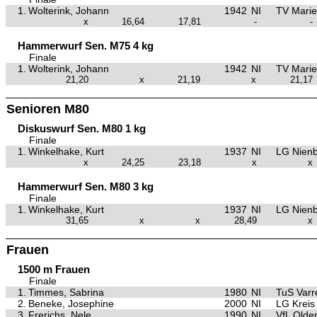
1.
Wolterink, Johann
1942
NI
TV Marie
x
16,64
17,81
-
-
Hammerwurf Sen. M75 4 kg
Finale
1.
Wolterink, Johann
1942
NI
TV Marie
21,20
x
21,19
x
21,17
Senioren M80
Diskuswurf Sen. M80 1 kg
Finale
1.
Winkelhake, Kurt
1937
NI
LG Nien
x
24,25
23,18
x
x
Hammerwurf Sen. M80 3 kg
Finale
1.
Winkelhake, Kurt
1937
NI
LG Nien
31,65
x
x
28,49
x
Frauen
1500 m Frauen
Finale
1.
Timmes, Sabrina
1980
NI
TuS Varr
2.
Beneke, Josephine
2000
NI
LG Kreis
3.
Frerichs, Nele
1990
NI
VfL Olde