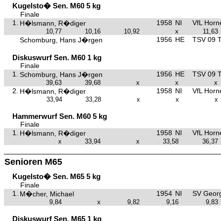
Kugelsto� Sen. M60 5 kg
Finale
1.
1958
NI
VfL Horn
H�lsmann, R�diger
10,77
10,16
10,92
x
11,63
1956
HE
TSV 09 T
Schomburg, Hans J�rgen
Diskuswurf Sen. M60 1 kg
Finale
1.
1956
HE
TSV 09 T
Schomburg, Hans J�rgen
39,63
39,68
x
x
x
2.
1958
NI
VfL Horn
H�lsmann, R�diger
33,94
33,28
x
x
x
Hammerwurf Sen. M60 5 kg
Finale
1.
1958
NI
VfL Horn
H�lsmann, R�diger
x
33,94
x
33,58
36,37
Senioren M65
Kugelsto� Sen. M65 5 kg
Finale
1.
1954
NI
SV Georg
M�cher, Michael
9,84
x
9,82
9,16
9,83
Diskuswurf Sen. M65 1 kg