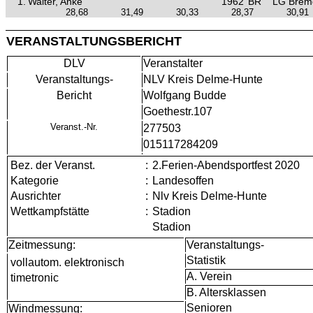
1.
Walter, Anke
1962
BR
LG Brem
28,68
31,49
30,33
28,37
30,91
VERANSTALTUNGSBERICHT
DLV
Veranstalter
Veranstaltungs-
NLV Kreis Delme-Hunte
Bericht
Wolfgang Budde
Goethestr.107
Veranst.-Nr.
277503
015117284209
Bez. der Veranst.
:
2.Ferien-Abendsportfest 2020
Kategorie
:
Landesoffen
Ausrichter
:
Nlv Kreis Delme-Hunte
Wettkampfstätte
:
Stadion
Stadion
Zeitmessung:
Veranstaltungs-
Statistik
vollautom. elektronisch
A. Verein
timetronic
B. Altersklassen
Senioren
Windmessung: