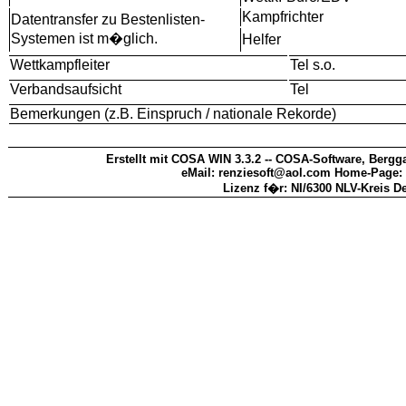
Kampfrichter
Datentransfer zu Bestenlisten-
Systemen ist m�glich.
Helfer
Wettkampfleiter
Tel s.o.
Verbandsaufsicht
Tel
Bemerkungen (z.B. Einspruch / nationale Rekorde)
Erstellt mit COSA WIN 3.3.2 -- COSA-Software, Bergga
eMail: renziesoft@aol.com Home-Page:
Lizenz f�r: NI/6300 NLV-Kreis D