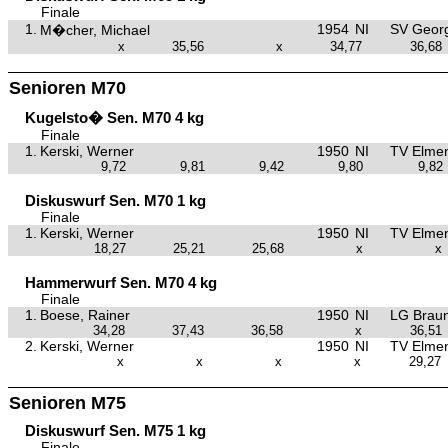
Finale
1.
1954
NI
SV Georg
M�cher, Michael
x
35,56
x
34,77
36,68
Senioren M70
Kugelsto� Sen. M70 4 kg
Finale
1.
Kerski, Werner
1950
NI
TV Elmen
9,72
9,81
9,42
9,80
9,82
Diskuswurf Sen. M70 1 kg
Finale
1.
Kerski, Werner
1950
NI
TV Elmen
18,27
25,21
25,68
x
x
Hammerwurf Sen. M70 4 kg
Finale
1.
Boese, Rainer
1950
NI
LG Brau
34,28
37,43
36,58
x
36,51
2.
Kerski, Werner
1950
NI
TV Elmen
x
x
x
x
29,27
Senioren M75
Diskuswurf Sen. M75 1 kg
Finale