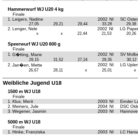
Hammerwurf WJ U20 4 kg
Finale
1.
Leigers, Nadine
2002
NI
SC Oster
27,05
29,21
29,44
33,28
29,38
2.
Lenger, Nele
2002
NI
LG Papen
x
x
22,44
21,53
20,26
Speerwurf WJ U20 600 g
Finale
1.
2002
NI
SV Molb
G�tting, Marie
29,15
31,52
27,24
29,35
30,12
2.
2002
NI
LG Uple
Jan�en, Mette
26,67
28,11
x
25,01
x
Weibliche Jugend U18
1500 m WJ U18
Finale
1.
Klus, Merit
2003
NI
Emder La
2.
Meiners, Jule
2004
NI
DSC Old
3.
Wegener, Jasmin
2003
NI
Hannover
5000 m WJ U18
Finale
1.
Hinke, Franziska
2003
NI
LC Hansa