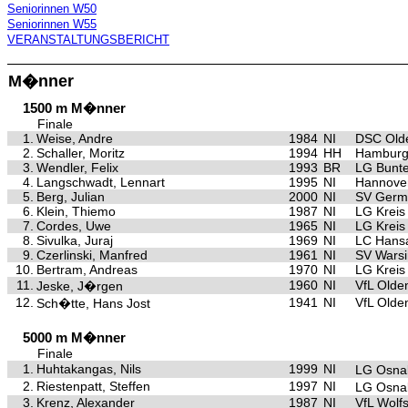
Seniorinnen W50
Seniorinnen W55
VERANSTALTUNGSBERICHT
M�nner
1500 m M�nner
Finale
1.
Weise, Andre
1984
NI
DSC Old
2.
Schaller, Moritz
1994
HH
Hamburg
3.
Wendler, Felix
1993
BR
LG Bunte
4.
Langschwadt, Lennart
1995
NI
Hannove
5.
Berg, Julian
2000
NI
SV Germa
6.
Klein, Thiemo
1987
NI
LG Kreis
7.
Cordes, Uwe
1965
NI
LG Kreis
8.
Sivulka, Juraj
1969
NI
LC Hansa
9.
Czerlinski, Manfred
1961
NI
SV Warsi
10.
Bertram, Andreas
1970
NI
LG Kreis
11.
1960
NI
VfL Olde
Jeske, J�rgen
12.
1941
NI
VfL Olde
Sch�tte, Hans Jost
5000 m M�nner
Finale
1.
Huhtakangas, Nils
1999
NI
LG Osna
2.
Riestenpatt, Steffen
1997
NI
LG Osna
3.
Krenz, Alexander
1987
NI
VfL Wolf