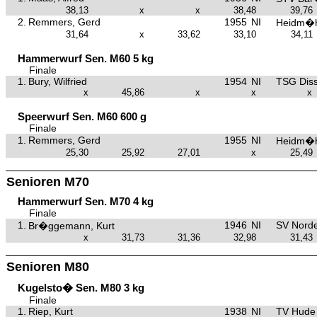
38,13
x
x
38,48
39,76
2.
Remmers, Gerd
1955
NI
Heidm�h
31,64
x
33,62
33,10
34,11
Hammerwurf Sen. M60 5 kg
Finale
1.
Bury, Wilfried
1954
NI
TSG Dis
x
45,86
x
x
x
Speerwurf Sen. M60 600 g
Finale
1.
Remmers, Gerd
1955
NI
Heidm�h
25,30
25,92
27,01
x
25,49
Senioren M70
Hammerwurf Sen. M70 4 kg
Finale
1.
1946
NI
SV Nord
Br�ggemann, Kurt
x
31,73
31,36
32,98
31,43
Senioren M80
Kugelsto� Sen. M80 3 kg
Finale
1.
Riep, Kurt
1938
NI
TV Hude