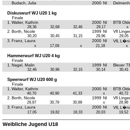
Budach, Julia
2000
NI
Delmenh
Diskuswurf WJ U20 1 kg
Finale
1.
Walter, Kathrin
2000
NI
BTB Old
28,36
32,68
32,46
29,17
x
2.
Borth, Nicole
1999
NI
Vfl Linge
30,20
30,45
31,15
29,96
29,05
3.
Franz, Laura
2000
NI
VfL L�n
x
17,09
x
21,18
x
Hammerwurf WJ U20 4 kg
Finale
1.
Nagel, Malin
1999
NI
Blexer T
32,46
30,96
32,15
30,14
30,41
Speerwurf WJ U20 600 g
Finale
1.
Walter, Kathrin
2000
NI
BTB Old
40,70
40,90
41,33
x
40,72
2.
Borth, Nicole
1999
NI
Vfl Linge
29,87
30,79
30,88
x
28,98
3.
Franz, Laura
2000
NI
VfL L�n
17,05
19,82
18,33
20,03
19,52
Weibliche Jugend U18