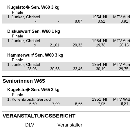
Kugelsto� Sen. W60 3 kg
Finale
1.
Junker, Christel
1954
NI
MTV Aur
-
-
8,07
8,51
8,91
Diskuswurf Sen. W60 1 kg
Finale
1.
Junker, Christel
1954
NI
MTV Aur
x
21,01
20,32
19,78
20,15
Hammerwurf Sen. W60 3 kg
Finale
1.
Junker, Christel
1954
NI
MTV Aur
28,96
30,63
33,46
30,19
29,75
Seniorinnen W65
Kugelsto� Sen. W65 3 kg
Finale
1.
Kollenbroich, Gertrud
1951
NI
MTV Wit
6,60
7,00
6,65
7,05
6,81
VERANSTALTUNGSBERICHT
DLV
Veranstalter