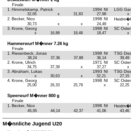
Finale
1.
Himmelskamp, Patrick
1994
NI
LGG Gan
32,05
x
31,83
27,98
x
2.
Becker, Nico
1998
NI
Heidm�h
30,73
x
x
24,49
x
3.
Krone, Georg
1998
NI
SC Oster
x
16,88
18,48
18,47
x
Hammerwurf M�nner 7.26 kg
Finale
1.
Riesenbeck, Jonas
1998
NI
TSG Dis
38,24
37,36
37,88
36,14
39,49
2.
Krone, Ulrich
1971
NI
SC Oster
34,75
37,39
x
37,27
x
3.
Abraham, Lukas
1993
NI
TSG Dis
x
30,63
x
32,21
27,15
4.
Krone, Georg
1998
NI
SC Oster
25,00
26,33
25,79
x
22,25
Speerwurf M�nner 800 g
Finale
1.
Becker, Nico
1998
NI
Heidm�h
45,05
44,14
42,37
41,06
43,46
M�nnliche Jugend U20