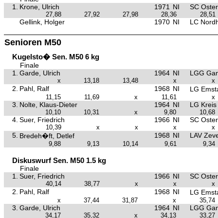
1.
Krone, Ulrich
1971
NI
SC Oster
27,88
27,92
27,98
28,36
28,51
Gellink, Holger
1970
NI
LC Nord
Senioren M50
Kugelsto� Sen. M50 6 kg
Finale
1.
Garde, Ulrich
1964
NI
LGG Gan
x
13,18
13,48
x
x
2.
Pahl, Ralf
1968
NI
LG Emst
11,15
11,69
x
11,61
x
3.
Nolte, Klaus-Dieter
1964
NI
LG Kreis
10,10
10,31
x
9,80
10,68
4.
Suer, Friedrich
1966
NI
SC Oster
10,39
x
x
x
x
5.
1968
NI
LAV Zev
Bredeh�ft, Detlef
9,88
9,13
10,14
9,61
9,34
Diskuswurf Sen. M50 1.5 kg
Finale
1.
Suer, Friedrich
1966
NI
SC Oster
40,14
38,77
x
x
x
2.
Pahl, Ralf
1968
NI
LG Emst
x
37,44
31,87
x
35,74
3.
Garde, Ulrich
1964
NI
LGG Gan
34,17
35,32
x
34,13
33,27