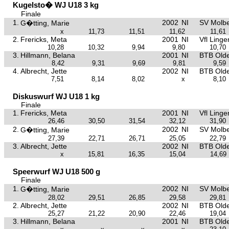
Kugelsto� WJ U18 3 kg
Finale
1.
2002
NI
SV Molb
G�tting, Marie
x
11,73
11,51
11,62
11,61
2.
Frericks, Meta
2001
NI
Vfl Linge
10,28
10,32
9,94
9,80
10,70
3.
Hillmann, Belana
2001
NI
BTB Old
8,42
9,31
9,69
9,81
9,59
4.
Albrecht, Jette
2002
NI
BTB Old
7,51
8,14
8,02
x
8,10
Diskuswurf WJ U18 1 kg
Finale
1.
Frericks, Meta
2001
NI
Vfl Linge
26,46
30,50
31,54
32,12
31,90
2.
2002
NI
SV Molb
G�tting, Marie
27,39
22,71
26,71
25,05
22,79
3.
Albrecht, Jette
2002
NI
BTB Old
x
15,81
16,35
15,04
14,69
Speerwurf WJ U18 500 g
Finale
1.
2002
NI
SV Molb
G�tting, Marie
28,02
29,51
26,85
29,58
29,81
2.
Albrecht, Jette
2002
NI
BTB Old
25,27
21,22
20,90
22,46
19,04
3.
Hillmann, Belana
2001
NI
BTB Old