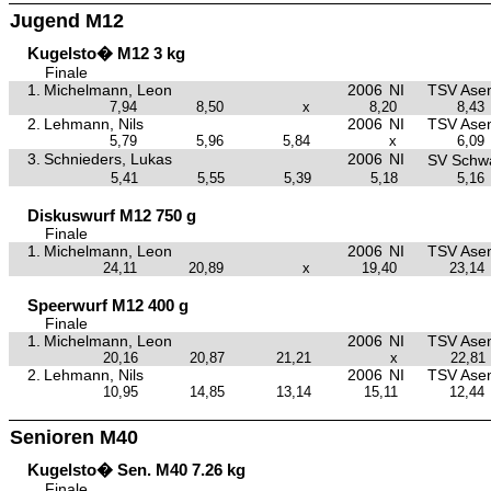
Jugend M12
Kugelsto� M12 3 kg
Finale
1.
Michelmann, Leon
2006
NI
TSV Asen
7,94
8,50
x
8,20
8,43
2.
Lehmann, Nils
2006
NI
TSV Asen
5,79
5,96
5,84
x
6,09
3.
Schnieders, Lukas
2006
NI
SV Schw
5,41
5,55
5,39
5,18
5,16
Diskuswurf M12 750 g
Finale
1.
Michelmann, Leon
2006
NI
TSV Asen
24,11
20,89
x
19,40
23,14
Speerwurf M12 400 g
Finale
1.
Michelmann, Leon
2006
NI
TSV Asen
20,16
20,87
21,21
x
22,81
2.
Lehmann, Nils
2006
NI
TSV Asen
10,95
14,85
13,14
15,11
12,44
Senioren M40
Kugelsto� Sen. M40 7.26 kg
Finale