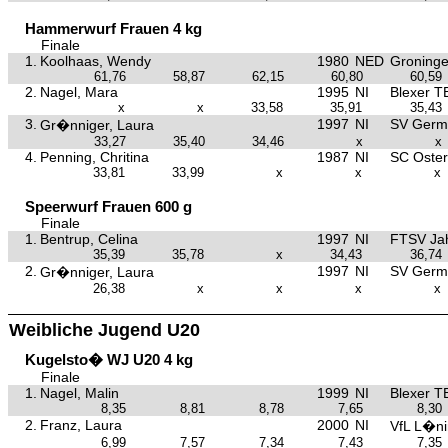
Hammerwurf Frauen 4 kg
Finale
1.
Koolhaas, Wendy
1980
NED
Groningen
61,76
58,87
62,15
60,80
60,59
2.
Nagel, Mara
1995
NI
Blexer T
x
x
33,58
35,91
35,43
3.
1997
NI
SV Germa
Gr�nniger, Laura
33,27
35,40
34,46
x
x
4.
Penning, Chritina
1987
NI
SC Oster
33,81
33,99
x
x
x
Speerwurf Frauen 600 g
Finale
1.
Bentrup, Celina
1997
NI
FTSV Ja
35,39
35,78
x
34,43
36,74
2.
1997
NI
SV Germa
Gr�nniger, Laura
26,38
x
x
x
x
Weibliche Jugend U20
Kugelsto� WJ U20 4 kg
Finale
1.
Nagel, Malin
1999
NI
Blexer T
8,35
8,81
8,78
7,65
8,30
2.
Franz, Laura
2000
NI
VfL L�n
6,99
7,57
7,34
7,43
7,35