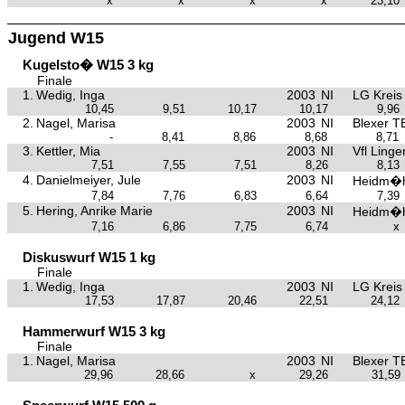
x
x
x
x
23,10
Jugend W15
Kugelsto� W15 3 kg
Finale
1.
Wedig, Inga
2003
NI
LG Kreis
10,45
9,51
10,17
10,17
9,96
2.
Nagel, Marisa
2003
NI
Blexer T
-
8,41
8,86
8,68
8,71
3.
Kettler, Mia
2003
NI
Vfl Linge
7,51
7,55
7,51
8,26
8,13
4.
Danielmeiyer, Jule
2003
NI
Heidm�h
7,84
7,76
6,83
6,64
7,39
5.
Hering, Anrike Marie
2003
NI
Heidm�h
7,16
6,86
7,75
6,74
x
Diskuswurf W15 1 kg
Finale
1.
Wedig, Inga
2003
NI
LG Kreis
17,53
17,87
20,46
22,51
24,12
Hammerwurf W15 3 kg
Finale
1.
Nagel, Marisa
2003
NI
Blexer T
29,96
28,66
x
29,26
31,59