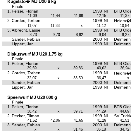
Kugelsto� MJ U20 6 kg
Finale
1.
Pelzer, Florian
1999
NI
BTB Old
11,09
11,44
11,89
12,15
11,37
2.
Cordes, Torben
1999
NI
Heidm�h
11,07
11,33
x
11,12
10,84
3.
Albrecht, Lasse
1999
NI
BTB Old
8,73
9,70
8,92
9,04
9,27
Sander, Fabian
2000
NI
Delmenh
Lippert, Jan
1999
NI
Delmenh
Diskuswurf MJ U20 1.75 kg
Finale
1.
Pelzer, Florian
1999
NI
BTB Old
39,59
x
39,86
40,62
36,94
2.
Cordes, Torben
1999
NI
Heidm�h
32,07
x
33,50
36,47
x
Sander, Fabian
2000
NI
Delmenh
Lippert, Jan
1999
NI
Delmenh
Speerwurf MJ U20 800 g
Finale
1.
Pelzer, Florian
1999
NI
BTB Old
38,42
x
39,71
44,29
44,69
2.
Decker, Tilman
1999
NI
SV Fridr
41,52
42,06
41,65
41,29
41,51
3.
Sander, Fabian
2000
NI
Delmenh
x
x
31,46
36,18
34,72