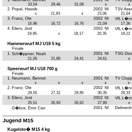
33,54
29,46
31,09
x
x
2.
Popal, Hassib
2002
NI
TSV Asen
x
21,83
x
23,06
21,64
3.
Franz, Ole
2002
NI
VfL L�n
15,96
16,72
16,76
21,04
17,36
4.
Eilers, Jost
2002
NI
VfL L�n
19,95
x
18,17
20,35
19,22
Hammerwurf MJ U18 5 kg
Finale
1.
2001
NI
TSG Dis
Sch�ppner, Noah
21,05
21,80
24,41
24,61
x
Speerwurf MJ U18 700 g
Finale
1.
Neumann, Bennet
2001
NI
TV Clop
x
x
x
x
x
2.
Franz, Ole
2002
NI
VfL L�n
29,55
27,32
29,85
30,35
29,33
3.
Eilers, Jost
2002
NI
VfL L�n
25,51
26,93
26,62
27,80
x
2001
NI
Delmenh
G�kce, Emir Can
Jugend M15
Kugelsto� M15 4 kg