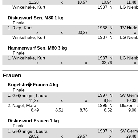
11,28
x
10,57
10,94
11,48
Winkelhake, Kurt
1937
NI
LG Nien
Diskuswurf Sen. M80 1 kg
Finale
1.
Riep, Kurt
1938
NI
TV Hude
x
x
30,27
x
x
Winkelhake, Kurt
1937
NI
LG Nien
Hammerwurf Sen. M80 3 kg
Finale
1.
Winkelhake, Kurt
1937
NI
LG Nien
x
x
x
33,76
x
Frauen
Kugelsto� Frauen 4 kg
Finale
1.
1997
NI
SV Germa
Gr�nniger, Laura
11,27
x
x
8,85
10,33
2.
Nagel, Mara
1995
NI
Blexer T
8,49
8,51
8,76
8,52
9,00
Diskuswurf Frauen 1 kg
Finale
1.
1997
NI
SV Germa
Gr�nniger, Laura
29,52
x
29,57
x
29,48