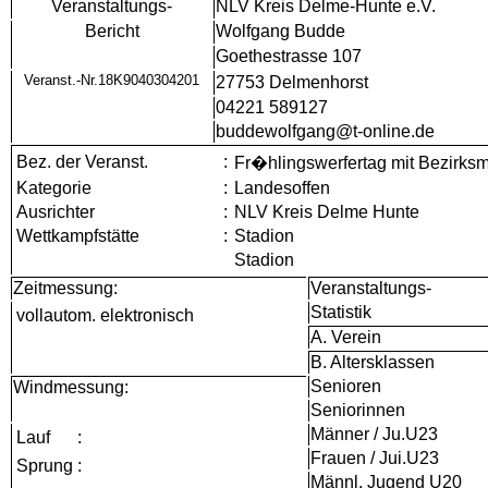
Veranstaltungs-
NLV Kreis Delme-Hunte e.V.
Bericht
Wolfgang Budde
Goethestrasse 107
Veranst.-Nr.18K9040304201
27753 Delmenhorst
04221 589127
buddewolfgang@t-online.de
Bez. der Veranst.
:
Fr�hlingswerfertag mit Bezirk
Kategorie
:
Landesoffen
Ausrichter
:
NLV Kreis Delme Hunte
Wettkampfstätte
:
Stadion
Stadion
Zeitmessung:
Veranstaltungs-
Statistik
vollautom. elektronisch
A. Verein
B. Altersklassen
Senioren
Windmessung:
Seniorinnen
Männer / Ju.U23
Lauf
:
Frauen / Jui.U23
Sprung
:
Männl. Jugend U20