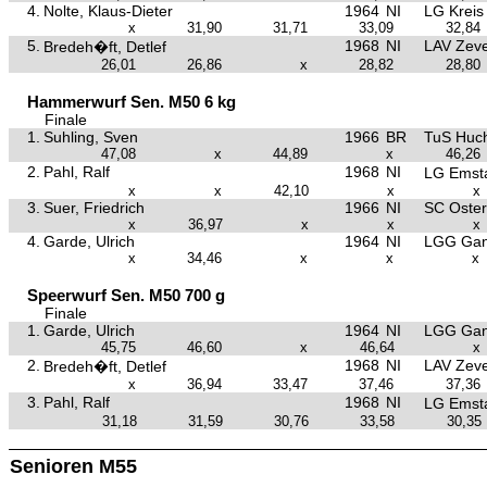
4.
Nolte, Klaus-Dieter
1964
NI
LG Kreis
x
31,90
31,71
33,09
32,84
5.
1968
NI
LAV Zev
Bredeh�ft, Detlef
26,01
26,86
x
28,82
28,80
Hammerwurf Sen. M50 6 kg
Finale
1.
Suhling, Sven
1966
BR
TuS Huc
47,08
x
44,89
x
46,26
2.
Pahl, Ralf
1968
NI
LG Emst
x
x
42,10
x
x
3.
Suer, Friedrich
1966
NI
SC Oster
x
36,97
x
x
x
4.
Garde, Ulrich
1964
NI
LGG Gan
x
34,46
x
x
x
Speerwurf Sen. M50 700 g
Finale
1.
Garde, Ulrich
1964
NI
LGG Gan
45,75
46,60
x
46,64
x
2.
1968
NI
LAV Zev
Bredeh�ft, Detlef
x
36,94
33,47
37,46
37,36
3.
Pahl, Ralf
1968
NI
LG Emst
31,18
31,59
30,76
33,58
30,35
Senioren M55