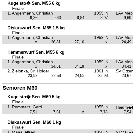
Kugelsto� Sen. M55 6 kg
Finale
1.
Angermann, Christian
1959
NI
LAV Mep
9,36
9,43
8,84
8,97
9,69
Diskuswurf Sen. M55 1.5 kg
Finale
1.
Angermann, Christian
1959
NI
LAV Mep
x
26,81
27,16
x
24,49
Hammerwurf Sen. M55 6 kg
Finale
1.
Angermann, Christian
1959
NI
LAV Mep
x
34,51
34,18
x
34,41
2.
Zielonka, Dr. Holger
1961
NI
SV Otzen
23,92
22,58
24,83
23,98
23,67
Senioren M60
Kugelsto� Sen. M60 5 kg
Finale
1.
Remmers, Gerd
1955
NI
Heidm�h
7,51
7,61
x
7,78
7,54
Diskuswurf Sen. M60 1 kg
Finale
1.
Maas, Alfred
1956
NI
STV Bar