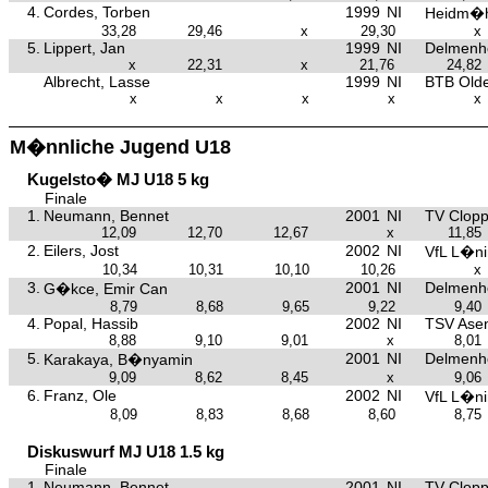
4.
Cordes, Torben
1999
NI
Heidm�h
33,28
29,46
x
29,30
x
5.
Lippert, Jan
1999
NI
Delmenh
x
22,31
x
21,76
24,82
Albrecht, Lasse
1999
NI
BTB Old
x
x
x
x
x
M�nnliche Jugend U18
Kugelsto� MJ U18 5 kg
Finale
1.
Neumann, Bennet
2001
NI
TV Clop
12,09
12,70
12,67
x
11,85
2.
Eilers, Jost
2002
NI
VfL L�n
10,34
10,31
10,10
10,26
x
3.
2001
NI
Delmenh
G�kce, Emir Can
8,79
8,68
9,65
9,22
9,40
4.
Popal, Hassib
2002
NI
TSV Asen
8,88
9,10
9,01
x
8,01
5.
2001
NI
Delmenh
Karakaya, B�nyamin
9,09
8,62
8,45
x
9,06
6.
Franz, Ole
2002
NI
VfL L�n
8,09
8,83
8,68
8,60
8,75
Diskuswurf MJ U18 1.5 kg
Finale
1.
Neumann, Bennet
2001
NI
TV Clop