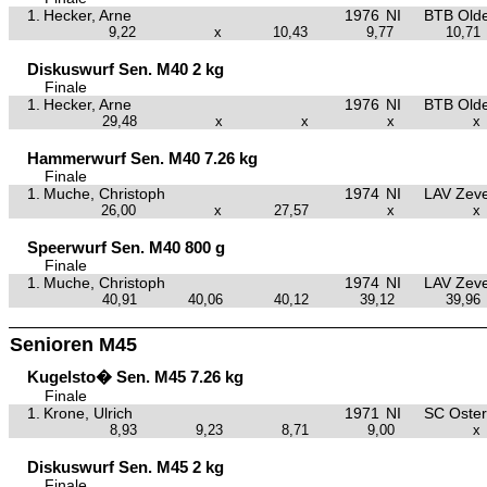
1.
Hecker, Arne
1976
NI
BTB Old
9,22
x
10,43
9,77
10,71
Diskuswurf Sen. M40 2 kg
Finale
1.
Hecker, Arne
1976
NI
BTB Old
29,48
x
x
x
x
Hammerwurf Sen. M40 7.26 kg
Finale
1.
Muche, Christoph
1974
NI
LAV Zev
26,00
x
27,57
x
x
Speerwurf Sen. M40 800 g
Finale
1.
Muche, Christoph
1974
NI
LAV Zev
40,91
40,06
40,12
39,12
39,96
Senioren M45
Kugelsto� Sen. M45 7.26 kg
Finale
1.
Krone, Ulrich
1971
NI
SC Oster
8,93
9,23
8,71
9,00
x
Diskuswurf Sen. M45 2 kg
Finale