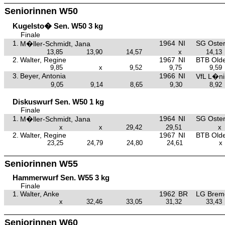
Seniorinnen W50
Kugelsto� Sen. W50 3 kg
Finale
1.
1964
NI
SG Oster
M�ller-Schmidt, Jana
13,85
13,90
14,57
x
14,13
2.
Walter, Regine
1967
NI
BTB Old
9,85
x
9,52
9,75
9,59
3.
Beyer, Antonia
1966
NI
VfL L�n
9,05
9,14
8,65
9,30
8,92
Diskuswurf Sen. W50 1 kg
Finale
1.
1964
NI
SG Oster
M�ller-Schmidt, Jana
x
x
29,42
29,51
x
2.
Walter, Regine
1967
NI
BTB Old
23,25
24,79
24,80
24,61
x
Seniorinnen W55
Hammerwurf Sen. W55 3 kg
Finale
1.
Walter, Anke
1962
BR
LG Brem
x
32,46
33,05
31,32
33,43
Seniorinnen W60