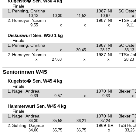
Kugelsto� Sen. W30 4 kg
Finale
1.
Penning, Chritina
1987
NI
SC Oster
10,13
10,30
11,52
10,67
x
2.
Homeyer, Yasmin
1987
NI
FTSV Ja
9,55
x
x
x
9,11
Diskuswurf Sen. W30 1 kg
Finale
1.
Penning, Chritina
1987
NI
SC Oster
x
x
30,45
28,17
33,13
2.
Homeyer, Yasmin
1987
NI
FTSV Ja
x
27,63
x
x
28,23
Seniorinnen W45
Kugelsto� Sen. W45 4 kg
Finale
1.
Nagel, Andrea
1970
NI
Blexer T
9,39
9,57
x
9,33
x
Hammerwurf Sen. W45 4 kg
Finale
1.
Nagel, Andrea
1970
NI
Blexer T
34,30
35,58
36,21
37,24
x
2.
Suhling, Dagmar
1969
BR
TuS Huc
34,06
35,75
36,75
x
33,25