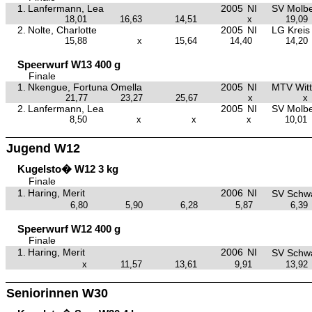
1.
Lanfermann, Lea
2005
NI
SV Molb
18,01
16,63
14,51
x
19,09
2.
Nolte, Charlotte
2005
NI
LG Kreis
15,88
x
15,64
14,40
14,20
Speerwurf W13 400 g
Finale
1.
Nkengue, Fortuna Omella
2005
NI
MTV Wit
21,77
23,27
25,67
x
x
2.
Lanfermann, Lea
2005
NI
SV Molb
8,50
x
x
x
10,01
Jugend W12
Kugelsto� W12 3 kg
Finale
1.
Haring, Merit
2006
NI
SV Schw
6,80
5,90
6,28
5,87
6,39
Speerwurf W12 400 g
Finale
1.
Haring, Merit
2006
NI
SV Schw
x
11,57
13,61
9,91
13,92
Seniorinnen W30