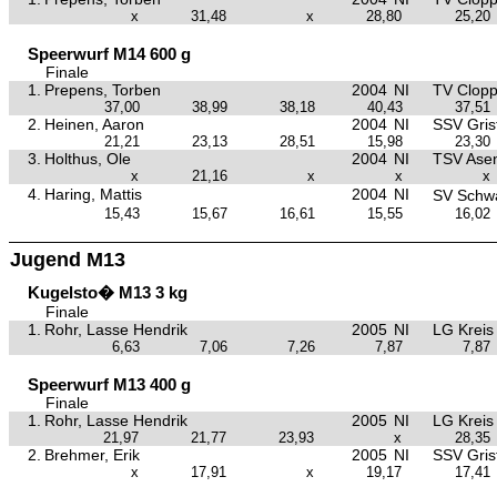
x
31,48
x
28,80
25,20
Speerwurf M14 600 g
Finale
1.
Prepens, Torben
2004
NI
TV Clop
37,00
38,99
38,18
40,43
37,51
2.
Heinen, Aaron
2004
NI
SSV Gris
21,21
23,13
28,51
15,98
23,30
3.
Holthus, Ole
2004
NI
TSV Asen
x
21,16
x
x
x
4.
Haring, Mattis
2004
NI
SV Schw
15,43
15,67
16,61
15,55
16,02
Jugend M13
Kugelsto� M13 3 kg
Finale
1.
Rohr, Lasse Hendrik
2005
NI
LG Kreis
6,63
7,06
7,26
7,87
7,87
Speerwurf M13 400 g
Finale
1.
Rohr, Lasse Hendrik
2005
NI
LG Kreis
21,97
21,77
23,93
x
28,35
2.
Brehmer, Erik
2005
NI
SSV Gris
x
17,91
x
19,17
17,41