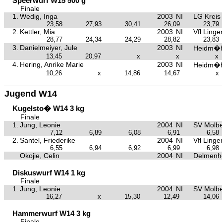
Speerwurf W15 500 g
Finale
1.
Wedig, Inga
2003
NI
LG Kreis
23,58
27,93
30,41
26,09
23,79
2.
Kettler, Mia
2003
NI
Vfl Linge
28,77
24,34
24,29
28,82
23,83
3.
Danielmeiyer, Jule
2003
NI
Heidm�h
13,45
20,97
x
x
x
4.
Hering, Anrike Marie
2003
NI
Heidm�h
10,26
x
14,86
14,67
x
Jugend W14
Kugelsto� W14 3 kg
Finale
1.
Jung, Leonie
2004
NI
SV Molb
7,12
6,89
6,08
6,91
6,58
2.
Santel, Friederike
2004
NI
Vfl Linge
6,55
6,94
6,92
6,99
6,98
Okojie, Celin
2004
NI
Delmenh
Diskuswurf W14 1 kg
Finale
1.
Jung, Leonie
2004
NI
SV Molb
16,27
x
15,30
12,49
14,06
Hammerwurf W14 3 kg
Finale