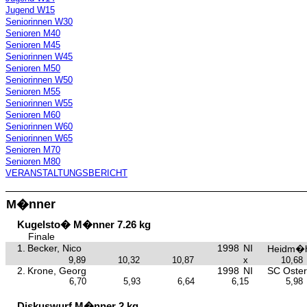
Jugend W15
Seniorinnen W30
Senioren M40
Senioren M45
Seniorinnen W45
Senioren M50
Seniorinnen W50
Senioren M55
Seniorinnen W55
Senioren M60
Seniorinnen W60
Seniorinnen W65
Senioren M70
Senioren M80
VERANSTALTUNGSBERICHT
M�nner
Kugelsto� M�nner 7.26 kg
Finale
1.
Becker, Nico
1998
NI
Heidm�h
9,89
10,32
10,87
x
10,68
2.
Krone, Georg
1998
NI
SC Oster
6,70
5,93
6,64
6,15
5,98
Diskuswurf M�nner 2 kg