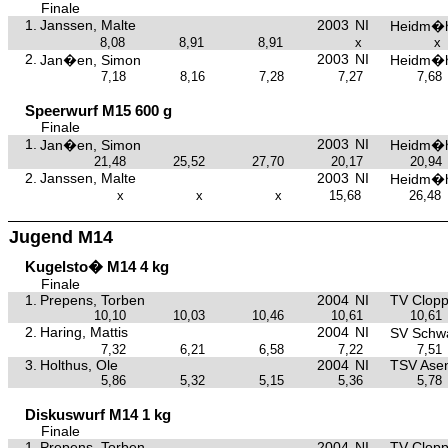
Finale
1.
Janssen, Malte
2003
NI
Heidm�h
8,08
8,91
8,91
x
x
2.
2003
NI
Jan�en, Simon
Heidm�h
7,18
8,16
7,28
7,27
7,68
Speerwurf M15 600 g
Finale
1.
2003
NI
Jan�en, Simon
Heidm�h
21,48
25,52
27,70
20,17
20,94
2.
Janssen, Malte
2003
NI
Heidm�h
x
x
x
15,68
26,48
Jugend M14
Kugelsto� M14 4 kg
Finale
1.
Prepens, Torben
2004
NI
TV Clop
10,10
10,03
10,46
10,61
10,61
2.
Haring, Mattis
2004
NI
SV Schw
7,32
6,21
6,58
7,22
7,51
3.
Holthus, Ole
2004
NI
TSV Asen
5,86
5,32
5,15
5,36
5,78
Diskuswurf M14 1 kg
Finale
1.
Prepens, Torben
2004
NI
TV Clop