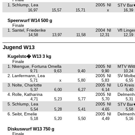
1.
Schlump, Lea
2005
NI
STV Bar
16,97
15,57
15,71
x
16,39
Speerwurf W14 500 g
Finale
1.
Santel, Friederike
2004
NI
Vfl Linge
14,58
13,97
11,58
12,31
12,19
Jugend W13
Kugelsto� W13 3 kg
Finale
1.
Nkengue, Fortuna Omella
2005
NI
MTV Wit
9,71
9,63
9,40
9,90
10,24
2.
Lanfermann, Lea
2005
NI
SV Molb
5,71
x
5,80
5,83
6,55
3.
Nolte, Charlotte
2005
NI
LG Kreis
5,37
6,00
6,27
6,14
5,40
4.
Rolle, Katharina
2005
NI
Delmenh
4,71
5,23
5,77
5,70
5,31
5.
Schlump, Lea
2005
NI
STV Bar
5,54
5,28
5,41
4,65
5,58
6.
Seibt, Emelie
2005
NI
Delmenh
5,18
5,20
5,50
4,49
5,16
Diskuswurf W13 750 g
Finale