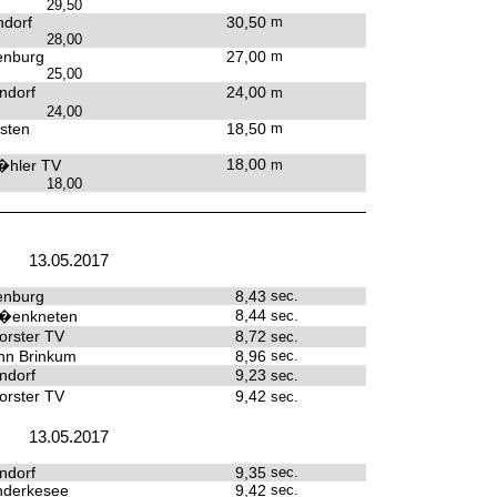
29,50
dorf
30,50
m
28,00
enburg
27,00
m
25,00
ndorf
24,00
m
24,00
sten
18,50
m
18,00
hler TV
m
18,00
13.05.2017
enburg
8,43
sec.
8,44
�enkneten
sec.
rster TV
8,72
sec.
hn Brinkum
8,96
sec.
ndorf
9,23
sec.
rster TV
9,42
sec.
13.05.2017
ndorf
9,35
sec.
derkesee
9,42
sec.