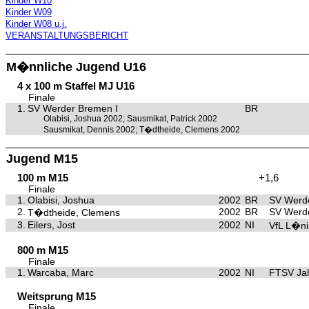
Kinder W10
Kinder W09
Kinder W08 u.j.
VERANSTALTUNGSBERICHT
M�nnliche Jugend U16
4 x 100 m Staffel MJ U16
Finale
1.
SV Werder Bremen I
BR
Olabisi, Joshua 2002; Sausmikat, Patrick 2002
Sausmikat, Dennis 2002; T�dtheide, Clemens 2002
Jugend M15
100 m M15
+1,6
Finale
1.
Olabisi, Joshua
2002
BR
SV Werd
2.
2002
BR
SV Werd
T�dtheide, Clemens
3.
Eilers, Jost
2002
NI
VfL L�n
800 m M15
Finale
1.
Warcaba, Marc
2002
NI
FTSV Ja
Weitsprung M15
Finale