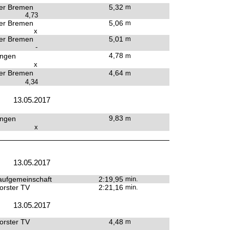
er Bremen
5,32
m
4,73
er Bremen
5,06
m
x
er Bremen
5,01
m
-
4,78
ingen
m
x
er Bremen
4,64
m
4,34
13.05.2017
9,83
ingen
m
x
13.05.2017
ufgemeinschaft
2:19,95
min.
rster TV
2:21,16
min.
13.05.2017
rster TV
4,48
m
-