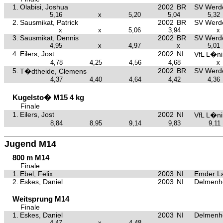
1.
Olabisi, Joshua
2002
BR
SV Werd
5,16
x
5,20
5,04
5,32
2.
Sausmikat, Patrick
2002
BR
SV Werd
x
x
5,06
3,94
x
3.
Sausmikat, Dennis
2002
BR
SV Werd
4,95
x
4,97
x
5,01
4.
Eilers, Jost
2002
NI
VfL L�n
4,78
4,25
4,56
4,68
x
5.
2002
BR
SV Werd
T�dtheide, Clemens
4,37
4,40
4,64
4,42
4,36
Kugelsto� M15 4 kg
Finale
1.
Eilers, Jost
2002
NI
VfL L�n
8,84
8,95
9,14
9,83
9,11
Jugend M14
800 m M14
Finale
1.
Ebel, Felix
2003
NI
Emder La
2.
Eskes, Daniel
2003
NI
Delmenho
Weitsprung M14
Finale
1.
Eskes, Daniel
2003
NI
Delmenho
4,47
x
4,48
-
-