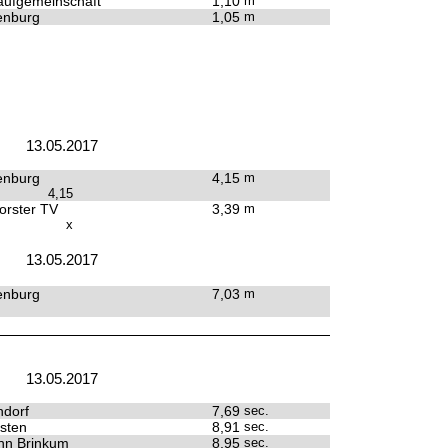
ufgemeinschaft
1,10
m
enburg
1,05
m
13.05.2017
enburg
4,15
m
4,15
rster TV
3,39
m
x
13.05.2017
enburg
7,03
m
13.05.2017
dorf
7,69
sec.
sten
8,91
sec.
hn Brinkum
8,95
sec.