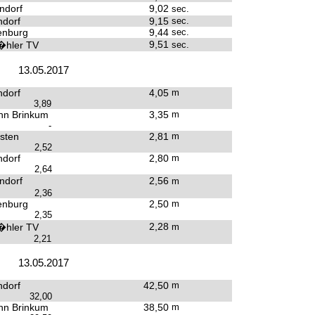
ndorf
9,02
sec.
dorf
9,15
sec.
enburg
9,44
sec.
9,51
hler TV
sec.
13.05.2017
dorf
4,05
m
3,89
hn Brinkum
3,35
m
-
sten
2,81
m
2,52
dorf
2,80
m
2,64
ndorf
2,56
m
2,36
enburg
2,50
m
2,35
2,28
hler TV
m
2,21
13.05.2017
dorf
42,50
m
32,00
hn Brinkum
38,50
m