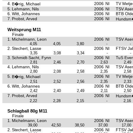
4.
2006
NI
TV Metje
B�rig, Michael
5.
Lehmann, Nils
2006
NI
TSV Asen
6.
Witt, Johannes
2006
NI
BTB Old
7.
Probst, Arved
2006
NI
Hundsm�
Weitsprung M11
Finale
1.
Michelmann, Leon
2006
NI
TSV Asen
4,05
4,05
3,80
-
-
2.
Stechert, Lasse
2006
NI
FTSV Ja
3,35
3,08
3,34
-
-
3.
Schmidt-Sacht, Fynn
2006
NI
TuS Ever
2,81
2,46
2,70
2,63
2,49
4.
Lehmann, Nils
2006
NI
TSV Asen
2,80
2,08
2,58
2,35
2,58
5.
2006
NI
TV Metje
B�rig, Michael
2,51
2,52
2,56
2,35
2,33
6.
Witt, Johannes
2006
NI
BTB Old
2,42
2,40
2,49
2,11
2,50
7.
Probst, Arved
2006
NI
Hundsm�
2,22
2,28
2,15
-
2,16
Schlagball 80g M11
Finale
1.
Michelmann, Leon
2006
NI
TSV Asen
39,00
42,50
38,50
37,00
17,00
2.
Stechert, Lasse
2006
NI
FTSV Ja