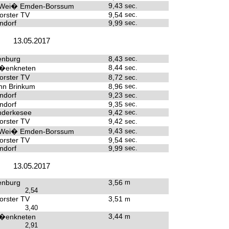
9,43
-Wei� Emden-Borssum
sec.
rster TV
9,54
sec.
ndorf
9,99
sec.
13.05.2017
enburg
8,43
sec.
8,44
�enkneten
sec.
rster TV
8,72
sec.
hn Brinkum
8,96
sec.
ndorf
9,23
sec.
ndorf
9,35
sec.
derkesee
9,42
sec.
rster TV
9,42
sec.
9,43
-Wei� Emden-Borssum
sec.
rster TV
9,54
sec.
ndorf
9,99
sec.
13.05.2017
enburg
3,56
m
2,54
rster TV
3,51
m
3,40
3,44
�enkneten
m
2,91