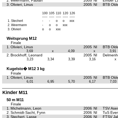
2.
Weermann, Fabian
2005
NI
Emder La
3.
Olivieri, Linus
2005
NI
BTB Old
100
105
110
120
126
-----
-----
-----
-----
-----
1.
Stechert
-
-
o
o
xxx
2.
Weermann
-
o
o
xxx
3.
Olivieri
o
o
xxx
Weitsprung M12
Finale
1.
Olivieri, Linus
2005
NI
BTB Old
3,69
x
4,09
x
3,91
2.
Brockhoff, Leonard
2005
NI
Delmenho
3,23
3,34
3,39
3,16
x
Kugelsto� M12 3 kg
Finale
1.
Olivieri, Linus
2005
NI
BTB Old
6,01
6,95
5,70
6,17
7,03
Kinder M11
50 m M11
Finale
1.
Michelmann, Leon
2006
NI
TSV Asen
2.
Schmidt-Sacht, Fynn
2006
NI
TuS Ever
3.
Stechert, Lasse
2006
NI
FTSV Ja