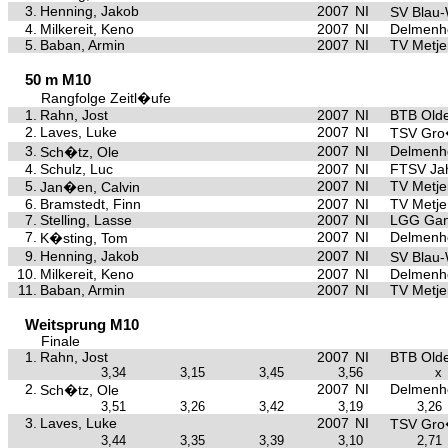
3.
Henning, Jakob
2007
NI
SV Blau
4.
Milkereit, Keno
2007
NI
Delmenho
5.
Baban, Armin
2007
NI
TV Metje
50 m M10
Rangfolge Zeitl�ufe
1.
Rahn, Jost
2007
NI
BTB Old
2.
Laves, Luke
2007
NI
TSV Gro
3.
2007
NI
Delmenho
Sch�tz, Ole
4.
Schulz, Luc
2007
NI
FTSV Ja
5.
2007
NI
TV Metje
Jan�en, Calvin
6.
Bramstedt, Finn
2007
NI
TV Metje
7.
Stelling, Lasse
2007
NI
LGG Gan
7.
2007
NI
Delmenho
K�sting, Tom
9.
Henning, Jakob
2007
NI
SV Blau
10.
Milkereit, Keno
2007
NI
Delmenho
11.
Baban, Armin
2007
NI
TV Metje
Weitsprung M10
Finale
1.
Rahn, Jost
2007
NI
BTB Old
3,34
3,15
3,45
3,56
x
2.
2007
NI
Delmenho
Sch�tz, Ole
3,51
3,26
3,42
3,19
3,26
3.
Laves, Luke
2007
NI
TSV Gro
3,44
3,35
3,39
3,10
2,71