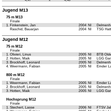
Jugend M13
75 m M13
Finale
1.
Finkenstein, Jan
2004
NI
Delmenho
Raschid, Bauarjan
2004
NI
TSG Hat
Jugend M12
75 m M12
Finale
1.
Olivieri, Linus
2005
NI
BTB Old
2.
Hotten, Maik
2005
NI
LGG Gan
3.
Brockhoff, Leonard
2005
NI
Delmenho
4.
Weermann, Fabian
2005
NI
Emder La
800 m M12
Finale
1.
Weermann, Fabian
2005
NI
Emder La
2.
Brockhoff, Leonard
2005
NI
Delmenho
3.
Hotten, Maik
2005
NI
LGG Gan
Hochsprung M12
Finale
1.
Stechert, Lasse
2006
NI
FTSV Ja