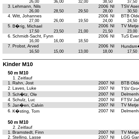
26,00
36,00
32,00
38,50
37,50
3.
Lehmann, Nils
2006
NI
TSV Asen
26,00
28,50
29,50
28,00
30,50
4.
Witt, Johannes
2006
NI
BTB Old
27,00
26,00
19,50
24,00
24,50
5.
2006
NI
TV Metje
B�rig, Michael
17,50
23,50
21,00
21,50
23,00
6.
Schmidt-Sacht, Fynn
2006
NI
TuS Ever
16,00
16,00
18,50
7.
Probst, Arved
2006
NI
Hundsm�
16,50
15,00
13,00
18,00
17,50
Kinder M10
50 m M10
1. Zeitlauf
1.
Rahn, Jost
2007
NI
BTB Old
2.
Laves, Luke
2007
NI
TSV Gro
3.
2007
NI
Delmenho
Sch�tz, Ole
4.
Schulz, Luc
2007
NI
FTSV Ja
5.
2007
NI
TV Metje
Jan�en, Calvin
6.
2007
NI
Delmenho
K�sting, Tom
50 m M10
2. Zeitlauf
1.
Bramstedt, Finn
2007
NI
TV Metje
2.
Stelling, Lasse
2007
NI
LGG Gan