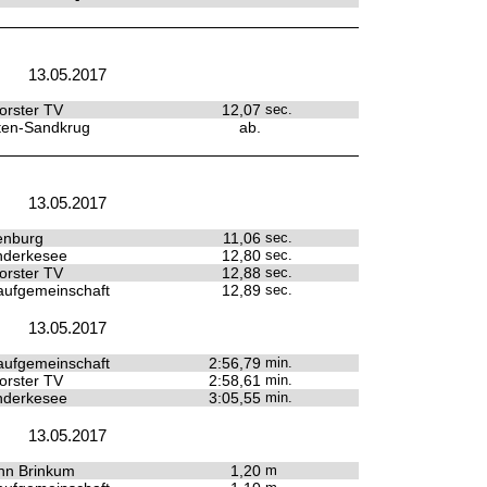
13.05.2017
rster TV
12,07
sec.
ten-Sandkrug
ab.
13.05.2017
enburg
11,06
sec.
derkesee
12,80
sec.
rster TV
12,88
sec.
ufgemeinschaft
12,89
sec.
13.05.2017
ufgemeinschaft
2:56,79
min.
rster TV
2:58,61
min.
derkesee
3:05,55
min.
13.05.2017
hn Brinkum
1,20
m