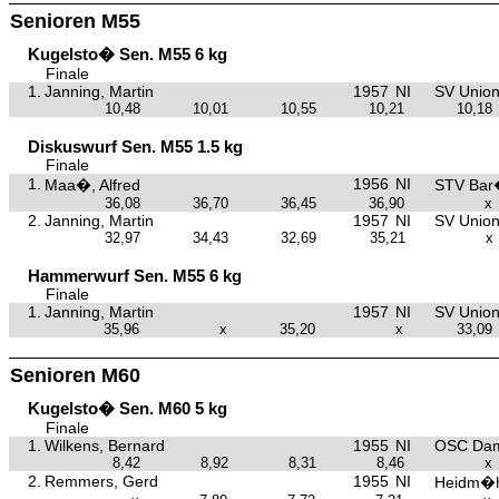
Senioren M55
Kugelsto� Sen. M55 6 kg
Finale
1.
Janning, Martin
1957
NI
SV Unio
10,48
10,01
10,55
10,21
10,18
Diskuswurf Sen. M55 1.5 kg
Finale
1.
1956
NI
Maa�, Alfred
STV Bar
36,08
36,70
36,45
36,90
x
2.
Janning, Martin
1957
NI
SV Unio
32,97
34,43
32,69
35,21
x
Hammerwurf Sen. M55 6 kg
Finale
1.
Janning, Martin
1957
NI
SV Unio
35,96
x
35,20
x
33,09
Senioren M60
Kugelsto� Sen. M60 5 kg
Finale
1.
Wilkens, Bernard
1955
NI
OSC Da
8,42
8,92
8,31
8,46
x
2.
Remmers, Gerd
1955
NI
Heidm�h