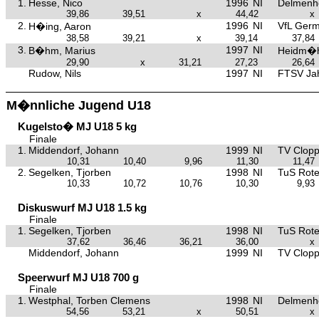
1.
Hesse, Nico
1996
NI
Delmenho
39,86
39,51
x
44,42
x
2.
1996
NI
VfL Germ
H�ing, Aaron
38,58
39,21
x
39,14
37,84
3.
1997
NI
B�hm, Marius
Heidm�h
29,90
x
31,21
27,23
26,64
Rudow, Nils
1997
NI
FTSV Ja
M�nnliche Jugend U18
Kugelsto� MJ U18 5 kg
Finale
1.
Middendorf, Johann
1999
NI
TV Clop
10,31
10,40
9,96
11,30
11,47
2.
Segelken, Tjorben
1998
NI
TuS Rot
10,33
10,72
10,76
10,30
9,93
Diskuswurf MJ U18 1.5 kg
Finale
1.
Segelken, Tjorben
1998
NI
TuS Rot
37,62
36,46
36,21
36,00
x
Middendorf, Johann
1999
NI
TV Clop
Speerwurf MJ U18 700 g
Finale
1.
Westphal, Torben Clemens
1998
NI
Delmenho
54,56
53,21
x
50,51
x