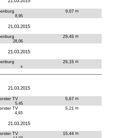
21.03.2015
penburg
9,07
m
8,95
21.03.2015
penburg
29,45
m
28,06
21.03.2015
penburg
26,15
m
x
21.03.2015
rster TV
5,67
m
5,45
rster TV
5,21
m
4,93
21.03.2015
rster TV
15,44
m