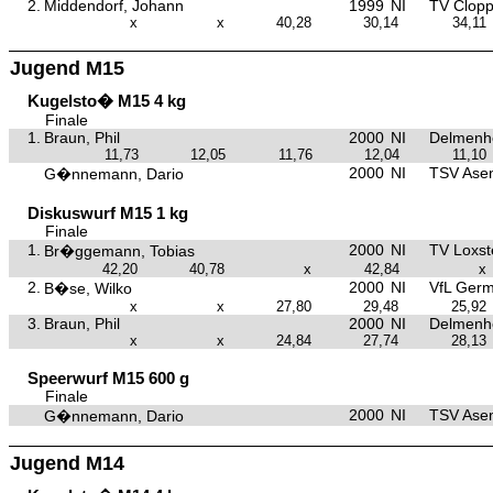
2.
Middendorf, Johann
1999
NI
TV Clop
x
x
40,28
30,14
34,11
Jugend M15
Kugelsto� M15 4 kg
Finale
1.
Braun, Phil
2000
NI
Delmenho
11,73
12,05
11,76
12,04
11,10
2000
NI
TSV Asen
G�nnemann, Dario
Diskuswurf M15 1 kg
Finale
1.
2000
NI
TV Loxst
Br�ggemann, Tobias
42,20
40,78
x
42,84
x
2.
2000
NI
VfL Germ
B�se, Wilko
x
x
27,80
29,48
25,92
3.
Braun, Phil
2000
NI
Delmenho
x
x
24,84
27,74
28,13
Speerwurf M15 600 g
Finale
2000
NI
TSV Asen
G�nnemann, Dario
Jugend M14