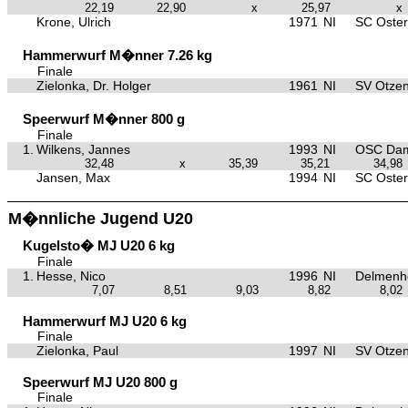
22,19
22,90
x
25,97
x
Krone, Ulrich
1971
NI
SC Oster
Hammerwurf M�nner 7.26 kg
Finale
Zielonka, Dr. Holger
1961
NI
SV Otzen
Speerwurf M�nner 800 g
Finale
1.
Wilkens, Jannes
1993
NI
OSC Da
32,48
x
35,39
35,21
34,98
Jansen, Max
1994
NI
SC Oster
M�nnliche Jugend U20
Kugelsto� MJ U20 6 kg
Finale
1.
Hesse, Nico
1996
NI
Delmenho
7,07
8,51
9,03
8,82
8,02
Hammerwurf MJ U20 6 kg
Finale
Zielonka, Paul
1997
NI
SV Otzen
Speerwurf MJ U20 800 g
Finale