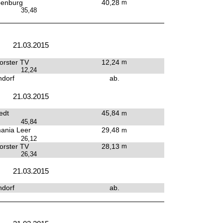
penburg
40,28
m
35,48
21.03.2015
rster TV
12,24
m
12,24
dorf
ab.
21.03.2015
edt
45,84
m
45,84
ania Leer
29,48
m
26,12
rster TV
28,13
m
26,34
21.03.2015
dorf
ab.