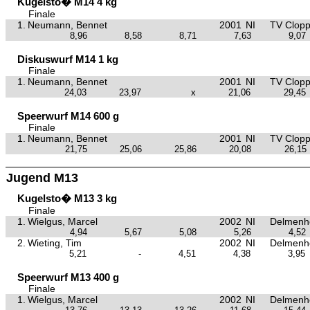
Kugelsto� M14 4 kg
Finale
1.
Neumann, Bennet
2001
NI
TV Clop
8,96
8,58
8,71
7,63
9,07
Diskuswurf M14 1 kg
Finale
1.
Neumann, Bennet
2001
NI
TV Clop
24,03
23,97
x
21,06
29,45
Speerwurf M14 600 g
Finale
1.
Neumann, Bennet
2001
NI
TV Clop
21,75
25,06
25,86
20,08
26,15
Jugend M13
Kugelsto� M13 3 kg
Finale
1.
Wielgus, Marcel
2002
NI
Delmenho
4,94
5,67
5,08
5,26
4,52
2.
Wieting, Tim
2002
NI
Delmenho
5,21
-
4,51
4,38
3,95
Speerwurf M13 400 g
Finale
1.
Wielgus, Marcel
2002
NI
Delmenho