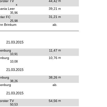
rster TV
44,42
m
x
ania Leer
39,21
m
35,96
31,21
ler FC
m
25,98
hn Brinkum
ab.
21.03.2015
penburg
11,47
m
10,91
enburg
10,76
m
10,08
21.03.2015
enburg
38,26
m
38,26
penburg
ab.
21.03.2015
rster TV
54,56
m
50,53