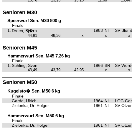
13,76
13,13
13,26
11,68
15,44
Senioren M30
Speerwurf Sen. M30 800 g
Finale
1.
1983
NI
SV Blom
Drees, Bj�rn
44,91
48,36
x
x
x
Senioren M45
Hammerwurf Sen. M45 7.26 kg
Finale
1.
Suhling, Sven
1966
BR
SV Werd
43,49
43,79
42,95
x
x
Senioren M50
Kugelsto� Sen. M50 6 kg
Finale
Garde, Ulrich
1964
NI
LGG Gan
Zielonka, Dr. Holger
1961
NI
SV Otzen
Hammerwurf Sen. M50 6 kg
Finale
Zielonka, Dr. Holger
1961
NI
SV Otzen