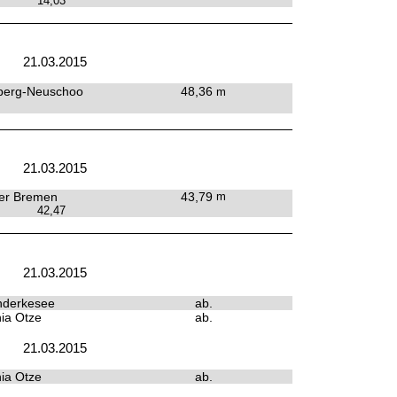
14,03
21.03.2015
berg-Neuschoo
48,36
m
21.03.2015
er Bremen
43,79
m
42,47
21.03.2015
derkesee
ab.
ia Otze
ab.
21.03.2015
ia Otze
ab.