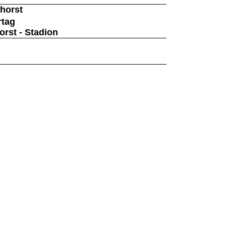
horst
rtag
rst - Stadion