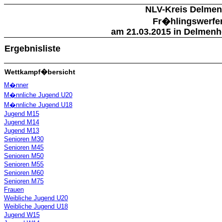
NLV-Kreis Delmen
Fr�hlingswerfe
am 21.03.2015 in Delmenho
Ergebnisliste
Wettkampf�bersicht
M�nner
M�nnliche Jugend U20
M�nnliche Jugend U18
Jugend M15
Jugend M14
Jugend M13
Senioren M30
Senioren M45
Senioren M50
Senioren M55
Senioren M60
Senioren M75
Frauen
Weibliche Jugend U20
Weibliche Jugend U18
Jugend W15