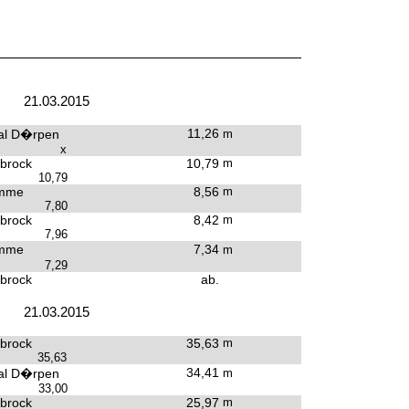
21.03.2015
11,26
al D�rpen
m
x
brock
10,79
m
10,79
mme
8,56
m
7,80
brock
8,42
m
7,96
mme
7,34
m
7,29
brock
ab.
21.03.2015
brock
35,63
m
35,63
34,41
al D�rpen
m
33,00
brock
25,97
m