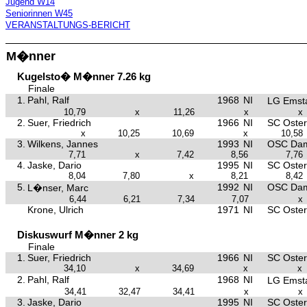
Jugend W14
Seniorinnen W45
VERANSTALTUNGS-BERICHT
M�nner
Kugelsto� M�nner 7.26 kg
Finale
1.
Pahl, Ralf
1968
NI
LG Emst
10,79
x
11,26
x
x
2.
Suer, Friedrich
1966
NI
SC Oster
x
10,25
10,69
x
10,58
3.
Wilkens, Jannes
1993
NI
OSC Da
7,71
x
7,42
8,56
7,76
4.
Jaske, Dario
1995
NI
SC Oster
8,04
7,80
x
8,21
8,42
5.
1992
NI
OSC Da
L�nser, Marc
6,44
6,21
7,34
7,07
x
Krone, Ulrich
1971
NI
SC Oster
Diskuswurf M�nner 2 kg
Finale
1.
Suer, Friedrich
1966
NI
SC Oster
34,10
x
34,69
x
x
2.
Pahl, Ralf
1968
NI
LG Emst
34,41
32,47
34,41
x
x
3.
Jaske, Dario
1995
NI
SC Oster