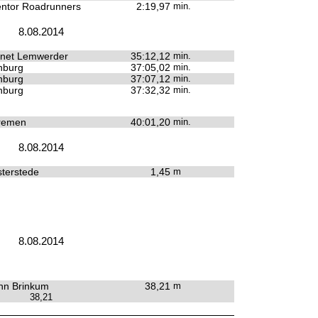
ntor Roadrunners
2:19,97
min.
8.08.2014
inet Lemwerder
35:12,12
min.
nburg
37:05,02
min.
nburg
37:07,12
min.
nburg
37:32,32
min.
Bremen
40:01,20
min.
8.08.2014
terstede
1,45
m
8.08.2014
hn Brinkum
38,21
m
38,21