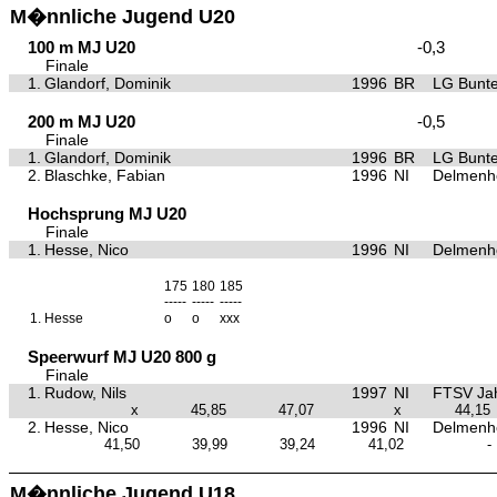
M�nnliche Jugend U20
100 m MJ U20
-0,3
Finale
1.
Glandorf, Dominik
1996
BR
LG Bunte
200 m MJ U20
-0,5
Finale
1.
Glandorf, Dominik
1996
BR
LG Bunte
2.
Blaschke, Fabian
1996
NI
Delmenho
Hochsprung MJ U20
Finale
1.
Hesse, Nico
1996
NI
Delmenho
175
180
185
-----
-----
-----
1.
Hesse
o
o
xxx
Speerwurf MJ U20 800 g
Finale
1.
Rudow, Nils
1997
NI
FTSV Ja
x
45,85
47,07
x
44,15
2.
Hesse, Nico
1996
NI
Delmenho
41,50
39,99
39,24
41,02
-
M�nnliche Jugend U18