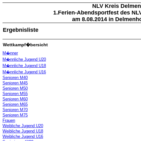
NLV Kreis Delmen
1.Ferien-Abendsportfest des NL
am 8.08.2014 in Delmenho
Ergebnisliste
Wettkampf�bersicht
M�nner
M�nnliche Jugend U20
M�nnliche Jugend U18
M�nnliche Jugend U16
Senioren M40
Senioren M45
Senioren M50
Senioren M55
Senioren M60
Senioren M65
Senioren M70
Senioren M75
Frauen
Weibliche Jugend U20
Weibliche Jugend U18
Weibliche Jugend U16