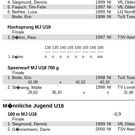
4.
Siegmund, Dennis
1999
NI
VfL Olde
5.
Faasch, Tim-Felix
1997
NI
VfL Olde
6.
Bethke, Luca
1999
NI
LG Nord
Bode, Eric
1998
NI
TuS Tos
Hochsprung MJ U18
Finale
1.
1997
NI
TSV Asen
B�hm, Peer
130
135
140
145
150
155
160
165
-----
-----
-----
-----
-----
-----
-----
-----
1.
o
o
o
o
o
o
o
xxx
B�hm
Speerwurf MJ U18 700 g
Finale
1.
Bode, Eric
1998
NI
TuS Tos
41,08
x
41,52
42,10
x
2.
1998
NI
TV Loxst
St�wing, Malte
28,62
36,10
x
x
31,48
M�nnliche Jugend U16
100 m MJ U16
-0,9
Finale
1.
Siegmund, Dennis
1999
NI
VfL Olde
2.
2000
NI
TSV Asen
G�nnemann, Dario