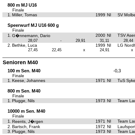
800 m MJ U16
Finale
1.
Miller, Tomas
1999
NI
SV Molb
Speerwurf MJ U16 600 g
Finale
1.
2000
NI
TSV Asen
G�nnemann, Dario
28,07
-
29,91
31,11
28,44
2.
Bethke, Luca
1999
NI
LG Nord
27,45
22,45
x
24,91
x
Senioren M40
100 m Sen. M40
-0,3
Finale
1.
Keese, Johannes
1971
NI
TuS Syk
800 m Sen. M40
Finale
1.
Plugge, Nils
1973
NI
Team La
10000 m Sen. M40
Finale
1.
1971
NI
Team La
Reents, J�rgen
2.
Bartsch, Frank
1972
NI
Laufspor
3.
Plugge, Nils
1973
NI
Team La