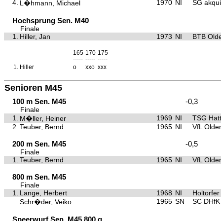
4.
1970
NI
SG akqu
L�hmann, Michael
Hochsprung Sen. M40
Finale
1.
Hiller, Jan
1973
NI
BTB Old
165
170
175
-----
-----
-----
1.
Hiller
o
xxo
xxx
Senioren M45
100 m Sen. M45
-0,3
Finale
1.
1969
NI
TSG Hat
M�ller, Heiner
2.
Teuber, Bernd
1965
NI
VfL Olde
200 m Sen. M45
-0,5
Finale
1.
Teuber, Bernd
1965
NI
VfL Olde
800 m Sen. M45
Finale
1.
Lange, Herbert
1968
NI
Holtorfer
1965
SN
SC DHfK 
Schr�der, Veiko
Speerwurf Sen. M45 800 g