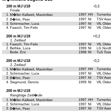
100 m MJ U18
-0,3
Finale
1.
1997
HH
Turnerb
M�ller-Kallweit, Maximilian
2.
1997
NI
TSV Asen
B�hm, Peer
3.
Schirmacher, Luca
1997
NI
VfL Olde
4.
Faasch, Tim-Felix
1997
NI
VfL Olde
200 m MJ U18
+0,2
1. Zeitlauf
1.
Faasch, Tim-Felix
1997
NI
VfL Olde
2.
Bethke, Luca
1999
NI
LG Nord
Bode, Eric
1998
NI
TuS Tos
200 m MJ U18
-0,2
2. Zeitlauf
1.
1997
HH
Turnerb
M�ller-Kallweit, Maximilian
2.
Schirmacher, Luca
1997
NI
VfL Olde
3.
1997
NI
TSV Asen
B�hm, Peer
4.
Siegmund, Dennis
1999
NI
VfL Olde
200 m MJ U18
Rangfolge Zeitl�ufe
1.
1997
HH
Turnerb
M�ller-Kallweit, Maximilian
2.
Schirmacher, Luca
1997
NI
VfL Olde
3.
1997
NI
TSV Asen
B�hm, Peer