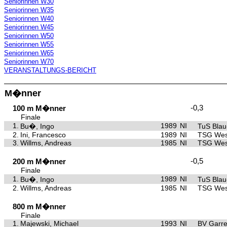
Seniorinnen W30
Seniorinnen W35
Seniorinnen W40
Seniorinnen W45
Seniorinnen W50
Seniorinnen W55
Seniorinnen W65
Seniorinnen W70
VERANSTALTUNGS-BERICHT
M�nner
-0,3
100 m M�nner
Finale
1.
1989
NI
Bu�, Ingo
TuS Bla
2.
Ini, Francesco
1989
NI
TSG Wes
3.
Willms, Andreas
1985
NI
TSG Wes
-0,5
200 m M�nner
Finale
1.
1989
NI
Bu�, Ingo
TuS Bla
2.
Willms, Andreas
1985
NI
TSG Wes
800 m M�nner
Finale
1.
Majewski, Michael
1993
NI
BV Garre