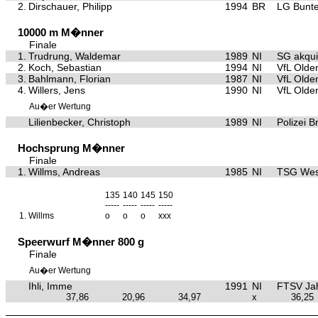
2.
Dirschauer, Philipp
1994
BR
LG Bunte
10000 m M�nner
Finale
1.
Trudrung, Waldemar
1989
NI
SG akqu
2.
Koch, Sebastian
1994
NI
VfL Olde
3.
Bahlmann, Florian
1987
NI
VfL Olde
4.
Willers, Jens
1990
NI
VfL Olde
Au�er Wertung
Lilienbecker, Christoph
1989
NI
Polizei 
Hochsprung M�nner
Finale
1.
Willms, Andreas
1985
NI
TSG Wes
135
140
145
150
-----
-----
-----
-----
1.
Willms
o
o
o
xxx
Speerwurf M�nner 800 g
Finale
Au�er Wertung
Ihli, Imme
1991
NI
FTSV Ja
37,86
20,96
34,97
x
36,25