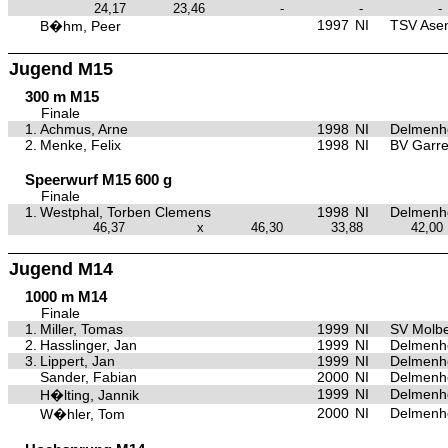
24,17
23,46
-
-
-
1997
NI
TSV Asen
B�hm, Peer
Jugend M15
300 m M15
Finale
1.
Achmus, Arne
1998
NI
Delmenho
2.
Menke, Felix
1998
NI
BV Garre
Speerwurf M15 600 g
Finale
1.
Westphal, Torben Clemens
1998
NI
Delmenho
46,37
x
46,30
33,88
42,00
Jugend M14
1000 m M14
Finale
1.
Miller, Tomas
1999
NI
SV Molb
2.
Hasslinger, Jan
1999
NI
Delmenho
3.
Lippert, Jan
1999
NI
Delmenho
Sander, Fabian
2000
NI
Delmenho
1999
NI
Delmenho
H�lting, Jannik
2000
NI
Delmenho
W�hler, Tom