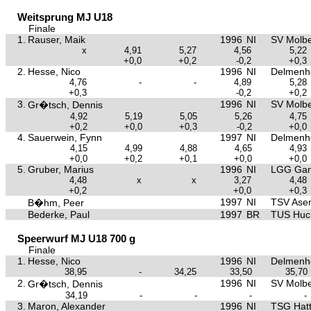
Weitsprung MJ U18
Finale
1.
Rauser, Maik
1996
NI
SV Molb
x
4,91
5,27
4,56
5,22
+0,0
+0,2
-0,2
+0,3
2.
Hesse, Nico
1996
NI
Delmenho
4,76
-
-
4,89
5,28
+0,3
-0,2
+0,2
3.
1996
NI
SV Molb
Gr�tsch, Dennis
4,92
5,19
5,05
5,26
4,75
+0,2
+0,0
+0,3
-0,2
+0,0
4.
Sauerwein, Fynn
1997
NI
Delmenho
4,15
4,99
4,88
4,65
4,93
+0,0
+0,2
+0,1
+0,0
+0,0
5.
Gruber, Marius
1996
NI
LGG Gan
4,48
x
x
3,27
4,48
+0,2
+0,0
+0,3
1997
NI
TSV Asen
B�hm, Peer
Bederke, Paul
1997
BR
TUS Huc
Speerwurf MJ U18 700 g
Finale
1.
Hesse, Nico
1996
NI
Delmenho
38,95
-
34,25
33,50
35,70
2.
1996
NI
SV Molb
Gr�tsch, Dennis
34,19
-
-
-
-
3.
Maron, Alexander
1996
NI
TSG Hat