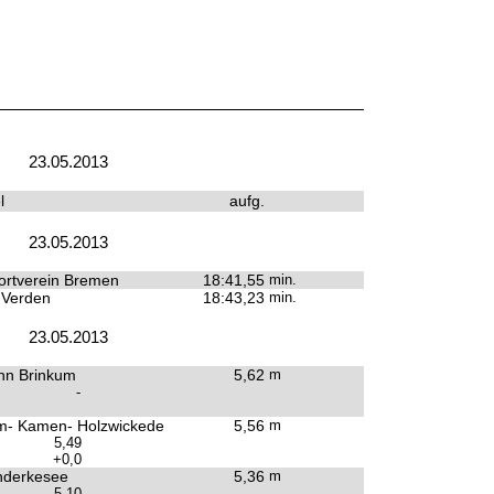
23.05.2013
l
aufg.
23.05.2013
portverein Bremen
18:41,55
min.
 Verden
18:43,23
min.
23.05.2013
hn Brinkum
5,62
m
-
- Kamen- Holzwickede
5,56
m
5,49
+0,0
derkesee
5,36
m
5,10