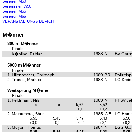
Senioren M50
Seniorinnen W50
Senioren M55
Senioren M65
VERANSTALTUNGS-BERICHT
M�nner
800 m M�nner
Finale
1988
NI
BV Garre
K�hling, Fabian
5000 m M�nner
Finale
1.
Lilienbecher, Christoph
1989
BR
Polizeis
2.
Trense, Markus
1988
NI
LG Kreis
Weitsprung M�nner
Finale
1.
Feldmann, Nils
1989
NI
FTSV Ja
x
x
5,62
5,52
-
+0,0
+0,2
2.
Matsumoto, Shun
1985
WE
LG Hamm
5,53
5,45
5,47
5,43
5,56
+0,0
+0,2
-0,2
+0,1
+0,2
3.
Meyer, Thomas
1984
NI
LGG Gan
5,25
5,36
5,25
5,23
5,05