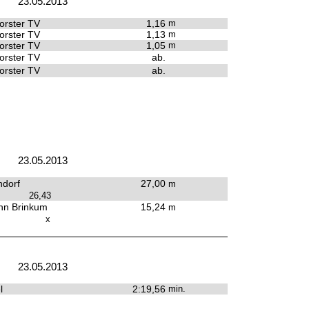
23.05.2013
rster TV
1,16
m
rster TV
1,13
m
rster TV
1,05
m
rster TV
ab.
rster TV
ab.
23.05.2013
dorf
27,00
m
26,43
hn Brinkum
15,24
m
x
23.05.2013
l
2:19,56
min.