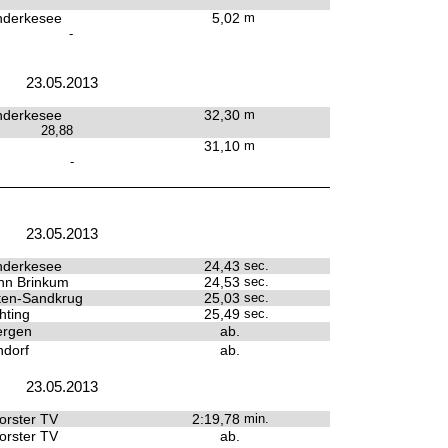
derkesee
5,02
m
-
23.05.2013
derkesee
32,30
m
28,88
31,10
m
-
23.05.2013
derkesee
24,43
sec.
hn Brinkum
24,53
sec.
ten-Sandkrug
25,03
sec.
hting
25,49
sec.
ergen
ab.
dorf
ab.
23.05.2013
rster TV
2:19,78
min.
rster TV
ab.