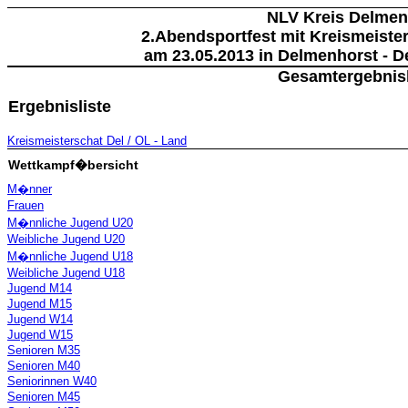
NLV Kreis Delmen
2.Abendsportfest mit Kreismeiste
am 23.05.2013 in Delmenhorst - D
Gesamtergebnisl
Ergebnisliste
Kreismeisterschat Del / OL - Land
Wettkampf�bersicht
M�nner
Frauen
M�nnliche Jugend U20
Weibliche Jugend U20
M�nnliche Jugend U18
Weibliche Jugend U18
Jugend M14
Jugend M15
Jugend W14
Jugend W15
Senioren M35
Senioren M40
Seniorinnen W40
Senioren M45