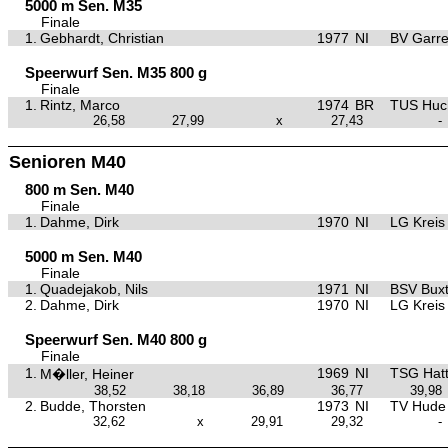
5000 m Sen. M35
Finale
1.
Gebhardt, Christian
1977
NI
BV Garre
Speerwurf Sen. M35 800 g
Finale
1.
Rintz, Marco
1974
BR
TUS Huc
26,58
27,99
x
27,43
-
Senioren M40
800 m Sen. M40
Finale
1.
Dahme, Dirk
1970
NI
LG Kreis
5000 m Sen. M40
Finale
1.
Quadejakob, Nils
1971
NI
BSV Bux
2.
Dahme, Dirk
1970
NI
LG Kreis
Speerwurf Sen. M40 800 g
Finale
1.
1969
NI
TSG Hat
M�ller, Heiner
38,52
38,18
36,89
36,77
39,98
2.
Budde, Thorsten
1973
NI
TV Hude
32,62
x
29,91
29,32
-