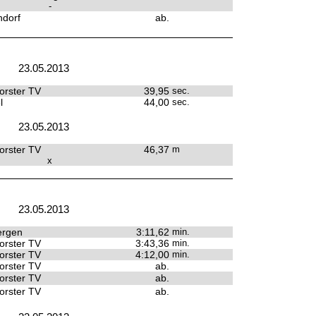
-
dorf
ab.
23.05.2013
rster TV
39,95
sec.
l
44,00
sec.
23.05.2013
rster TV
46,37
m
x
23.05.2013
ergen
3:11,62
min.
rster TV
3:43,36
min.
rster TV
4:12,00
min.
rster TV
ab.
rster TV
ab.
rster TV
ab.