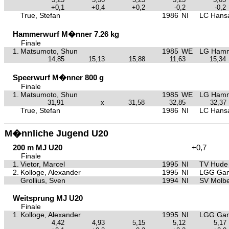
+0,1
+0,4
+0,2
-0,2
-0,2
True, Stefan
1986
NI
LC Hansa
Hammerwurf M�nner 7.26 kg
Finale
1.
Matsumoto, Shun
1985
WE
LG Hamm
14,85
15,13
15,88
11,63
15,34
Speerwurf M�nner 800 g
Finale
1.
Matsumoto, Shun
1985
WE
LG Hamm
31,91
x
31,58
32,85
32,37
True, Stefan
1986
NI
LC Hansa
M�nnliche Jugend U20
200 m MJ U20
+0,7
Finale
1.
Vietor, Marcel
1995
NI
TV Hude
2.
Kolloge, Alexander
1995
NI
LGG Gan
Grollius, Sven
1994
NI
SV Molb
Weitsprung MJ U20
Finale
1.
Kolloge, Alexander
1995
NI
LGG Gan
4,42
4,93
5,15
5,12
5,17