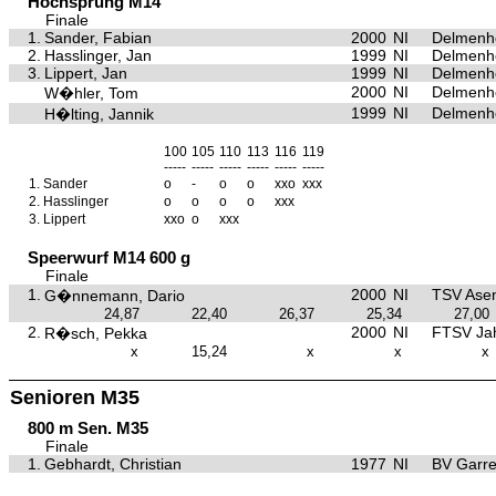
Hochsprung M14
Finale
1.
Sander, Fabian
2000
NI
Delmenho
2.
Hasslinger, Jan
1999
NI
Delmenho
3.
Lippert, Jan
1999
NI
Delmenho
2000
NI
Delmenho
W�hler, Tom
1999
NI
Delmenho
H�lting, Jannik
100
105
110
113
116
119
-----
-----
-----
-----
-----
-----
1.
Sander
o
-
o
o
xxo
xxx
2.
Hasslinger
o
o
o
o
xxx
3.
Lippert
xxo
o
xxx
Speerwurf M14 600 g
Finale
1.
2000
NI
TSV Asen
G�nnemann, Dario
24,87
22,40
26,37
25,34
27,00
2.
2000
NI
FTSV Ja
R�sch, Pekka
x
15,24
x
x
x
Senioren M35
800 m Sen. M35
Finale
1.
Gebhardt, Christian
1977
NI
BV Garre