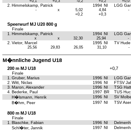
+0,1
+0,3
-0,2
+0,2
+0,0
2.
Himmelskamp, Patrick
1994
NI
LGG Gan
-
x
5,02
4,84
-
+0,2
+0,3
Speerwurf MJ U20 800 g
Finale
1.
Himmelskamp, Patrick
1994
NI
LGG Gan
x
x
32,30
25,94
-
2.
Vietor, Marcel
1995
NI
TV Hude
25,56
29,83
26,05
31,10
-
M�nnliche Jugend U18
200 m MJ U18
+0,7
Finale
1.
Gruber, Marius
1996
NI
LGG Gan
2.
Witt, Niclas
1996
NI
FTSV Ja
3.
Maron, Alexander
1996
NI
TSG Hat
4.
Bederke, Paul
1997
BR
TUS Huc
1996
NI
SV Molb
H�lsmann, Henrik
1997
NI
TSV Asen
B�hm, Peer
800 m MJ U18
Finale
1.
Blaschke, Fabian
1996
NI
Delmenho
1997
NI
Delmenho
Schl�ter, Jannik