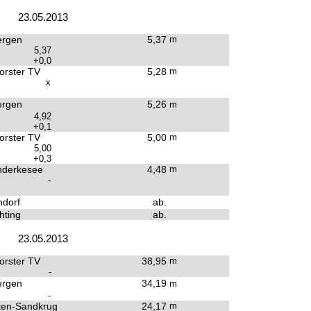
23.05.2013
ergen
5,37
m
5,37
+0,0
rster TV
5,28
m
x
ergen
5,26
m
4,92
+0,1
rster TV
5,00
m
5,00
+0,3
derkesee
4,48
m
-
dorf
ab.
hting
ab.
23.05.2013
rster TV
38,95
m
-
ergen
34,19
m
-
ten-Sandkrug
24,17
m