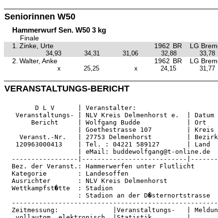
Seniorinnen W50
Hammerwurf Sen. W50 3 kg
Finale
1.
Zinke, Urte
1962
BR
LG Brem
34,93
34,31
31,06
32,88
33,78
2.
Walter, Anke
1962
BR
LG Brem
x
25,25
x
24,15
31,77
VERANSTALTUNGS-BERICHT
        D L V      | Veranstalter:                     
   Veranstaltungs- | NLV Kreis Delmenhorst e.  | Datum 
       Bericht     | Wolfgang Budde            | Ort   
                   | Goethestrasse 107         | Kreis 
    Veranst.-Nr.   | 27753 Delmenhorst         | Bezirk
   120963000413    | Tel. : 04221 589127       | Land  
                   | eMail: buddewolfgang@t-online.de  
  -----------------|---------------------------|-------
  Bez. der Veranst.: Hammerwerfen unter Flutlicht      
  Kategorie        : Landesoffen                       
  Ausrichter       : NLV Kreis Delmenhorst             
  Wettkampfst�tte  : Stadion                           
                   : Stadion an der D�sternortstrasse  
  -----------------------------------------------------
  Zeitmessung:              |Veranstaltungs-   | Meldun
   vollautom. elektronisch  |Statistik         |       