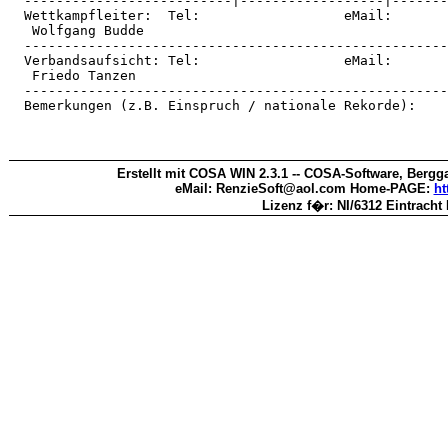
  --------------------------|------------------|-------
  Wettkampfleiter:  Tel:                  eMail:       
   Wolfgang Budde                                      
  -----------------------------------------------------
  Verbandsaufsicht: Tel:                  eMail:       
   Friedo Tanzen                                       
  -----------------------------------------------------
  Bemerkungen (z.B. Einspruch / nationale Rekorde):    
Erstellt mit COSA WIN 2.3.1 -- COSA-Software, Bergga
eMail: RenzieSoft@aol.com Home-PAGE:
ht
Lizenz f�r: NI/6312 Eintracht