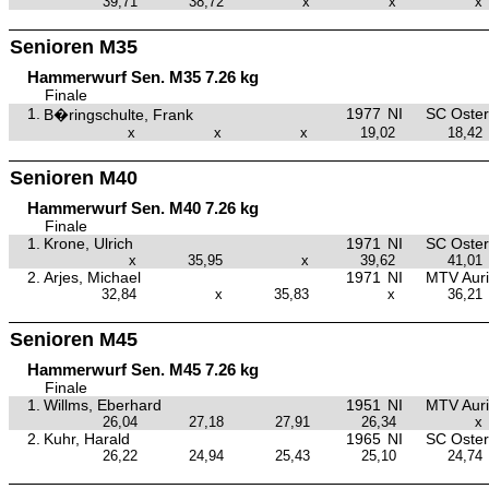
39,71
38,72
x
x
x
Senioren M35
Hammerwurf Sen. M35 7.26 kg
Finale
1.
1977
NI
SC Oster
B�ringschulte, Frank
x
x
x
19,02
18,42
Senioren M40
Hammerwurf Sen. M40 7.26 kg
Finale
1.
Krone, Ulrich
1971
NI
SC Oster
x
35,95
x
39,62
41,01
2.
Arjes, Michael
1971
NI
MTV Aur
32,84
x
35,83
x
36,21
Senioren M45
Hammerwurf Sen. M45 7.26 kg
Finale
1.
Willms, Eberhard
1951
NI
MTV Aur
26,04
27,18
27,91
26,34
x
2.
Kuhr, Harald
1965
NI
SC Oster
26,22
24,94
25,43
25,10
24,74