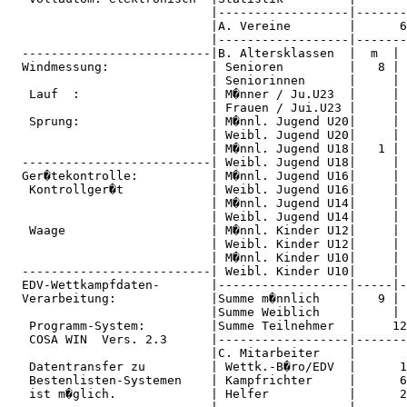
                            |------------------|-------
                            |A. Vereine        |      6
                            |------------------|-------
  --------------------------|B. Altersklassen  |  m  | 
  Windmessung:              | Senioren         |   8 | 
                            | Seniorinnen      |     | 
   Lauf  :                  | M�nner / Ju.U23  |     | 
                            | Frauen / Jui.U23 |     | 
   Sprung:                  | M�nnl. Jugend U20|     | 
                            | Weibl. Jugend U20|     | 
                            | M�nnl. Jugend U18|   1 | 
  --------------------------| Weibl. Jugend U18|     | 
  Ger�tekontrolle:          | M�nnl. Jugend U16|     | 
   Kontrollger�t            | Weibl. Jugend U16|     | 
                            | M�nnl. Jugend U14|     | 
                            | Weibl. Jugend U14|     | 
   Waage                    | M�nnl. Kinder U12|     | 
                            | Weibl. Kinder U12|     | 
                            | M�nnl. Kinder U10|     | 
  --------------------------| Weibl. Kinder U10|     | 
  EDV-Wettkampfdaten-       |------------------|-----|-
  Verarbeitung:             |Summe m�nnlich    |   9 | 
                            |Summe Weiblich    |     | 
   Programm-System:         |Summe Teilnehmer  |     12
   COSA WIN  Vers. 2.3      |------------------|-------
                            |C. Mitarbeiter    |       
   Datentransfer zu         | Wettk.-B�ro/EDV  |      1
   Bestenlisten-Systemen    | Kampfrichter     |      6
   ist m�glich.             | Helfer           |      2