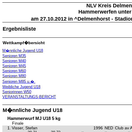
NLV Kreis Delmen
Hammerwerfen unter F
am 27.10.2012 in ^Delmenhorst - Stadio
Ergebnisliste
Wettkampf�bersicht
M�nnliche Jugend U18
Senioren M35
Senioren M40
Senioren M45
Senioren M60
Senioren M80
Senioren M85 u.�.
Weibliche Jugend U18
Seniorinnen W50
VERANSTALTUNGS-BERICHT
M�nnliche Jugend U18
Hammerwurf MJ U18 5 kg
Finale
1.
Visser, Stefan
1996
NED
Club av 