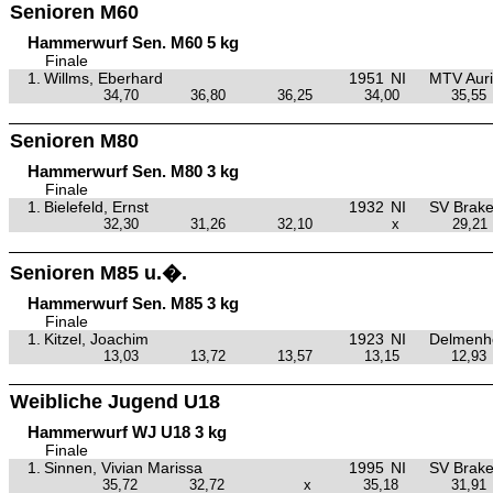
Senioren M60
Hammerwurf Sen. M60 5 kg
Finale
1.
Willms, Eberhard
1951
NI
MTV Aur
34,70
36,80
36,25
34,00
35,55
Senioren M80
Hammerwurf Sen. M80 3 kg
Finale
1.
Bielefeld, Ernst
1932
NI
SV Brak
32,30
31,26
32,10
x
29,21
Senioren M85 u.�.
Hammerwurf Sen. M85 3 kg
Finale
1.
Kitzel, Joachim
1923
NI
Delmenho
13,03
13,72
13,57
13,15
12,93
Weibliche Jugend U18
Hammerwurf WJ U18 3 kg
Finale
1.
Sinnen, Vivian Marissa
1995
NI
SV Brak
35,72
32,72
x
35,18
31,91